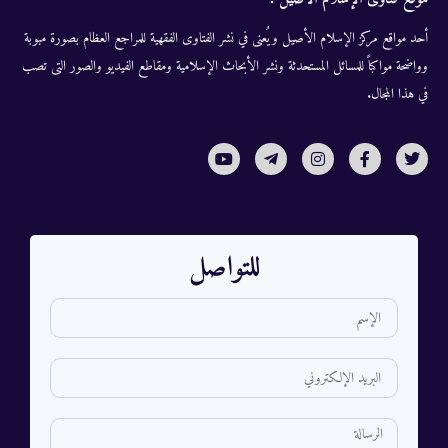
أحد مواقع مركز الإسلام الأصيل ويُعنى في نشر الفتاوى الفقهية للمراجع العظام بصورة مبوبة
وواضحة مواكباً للمسائل المستحدثة ونشر الأبحاث الإسلامية ومقاطع الفيديو والصور التى تصب
في هذا المجال.
للتواصل