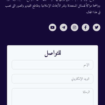
وواضحة مواكباً للمسائل المستحدثة ونشر الأبحاث الإسلامية ومقاطع الفيديو والصور التى تصب
في هذا المجال.
للتواصل