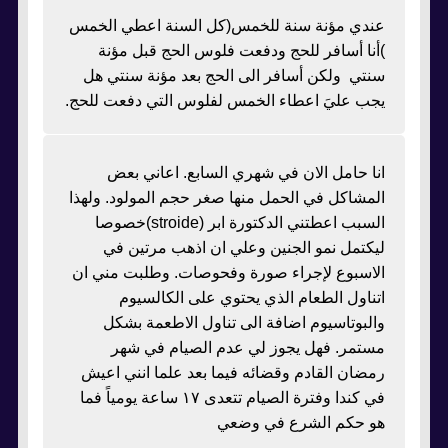
عندي مؤنة سنة للخمس(كل السنة اعطي الخمس
)أنا أسافر للحج ودفعت فلوس الحج قبل مؤنة
سنتي ولكن أسافر الى الحج بعد مؤنة سنتي هل
يجب عليَ اعطاء الخمس لفلوس التي دفعت للحج.
انا حامل الان في شهري السابع. اعاني بعض
المشاكل في الحمل منها صغر حجم المولود. ولهذا
السبب اعطتني الدكتورة ابر (stroide)خصوصا
ليكتمل نمو الجنين وعلي ان اذهب مرتين في
الاسبوع لإجراء صورة وفحوصات. وطلبت مني ان
اتناول الطعام الذي يحتوي على الكالسيوم
والبوتاسيوم اضافة الى تناول الاطعمة بشكل
مستمر. فهل يجوز لي عدم الصيام في شهر
رمضان القادم وقضائه فيما بعد علما انني اعيش
في كندا وفترة الصيام تتعدى ١٧ ساعة يومياً فما
هو حكم الشرع في وضعي