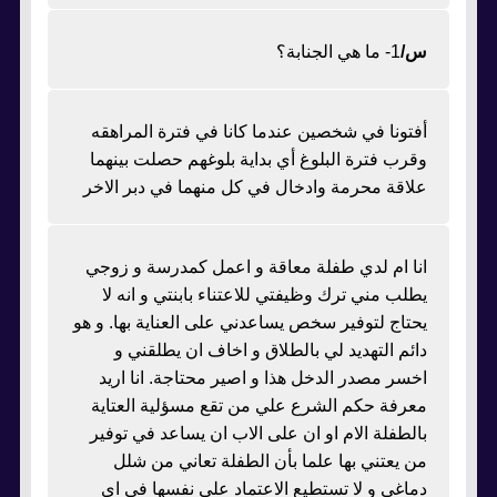
س/
1- ما هي الجنابة؟
أفتونا في شخصين عندما كانا في فترة المراهقه
وقرب فترة البلوغ أي بداية بلوغهم حصلت بينهما
علاقة محرمة وادخال في كل منهما في دبر الاخر
انا ام لدي طفلة معاقة و اعمل كمدرسة و زوجي
يطلب مني ترك وظيفتي للاعتناء بابنتي و انه لا
يحتاج لتوفير سخص يساعدني على العناية بها. و هو
دائم التهديد لي بالطلاق و اخاف ان يطلقني و
اخسر مصدر الدخل هذا و اصير محتاجة. انا اريد
معرفة حكم الشرع علي من تقع مسؤلية العتاية
بالطفلة الام او ان على الاب ان يساعد في توفير
من يعتني بها علما بأن الطفلة تعاني من شلل
دماغي و لا تستطيع الاعتماد علي نفسها في اي