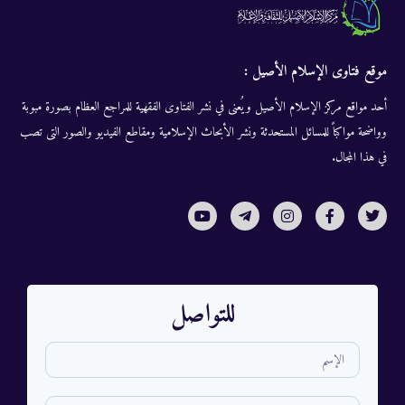
موقع فتاوى الإسلام الأصيل :
أحد مواقع مركز الإسلام الأصيل ويُعنى في نشر الفتاوى الفقهية للمراجع العظام بصورة مبوبة
وواضحة مواكباً للمسائل المستحدثة ونشر الأبحاث الإسلامية ومقاطع الفيديو والصور التى تصب
في هذا المجال.
للتواصل