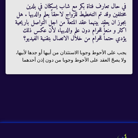
في حال تعارف فتاة بكر مع شاب يسكنان في بلدين
مختلفين وقد تم التخطيط للزواج لاحقاً بعلم والديها . هل
بجوز ان يعقد بينهما عقد المتعة من اجل التواصل باريحية
اكثر و منعاً للحرام دون علم والديها، لأن عكس ذلك
يؤدي حتماً للحرام من خلال الاتصال بتقنية الفيديو؟
يجب على الأحوط وجوبا الاستئذان من أبيها أو جدها لأبيها،
ولا يصحّ العقد على الأحوط وجوبا من دون إذن أحدهما