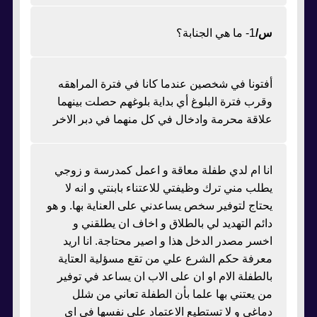
س/
1- ما هي الجنابة؟
أفتونا في شخصين عندما كانا في فترة المراهقه
وقرب فترة البلوغ أي بداية بلوغهم حصلت بينهما
علاقة محرمة وادخال في كل منهما في دبر الاخر
انا ام لدي طفلة معاقة و اعمل كمدرسة و زوجي
يطلب مني ترك وظيفتي للاعتناء بابنتي و انه لا
يحتاج لتوفير سخص يساعدني على العناية بها. و هو
دائم التهديد لي بالطلاق و اخاف ان يطلقني و
اخسر مصدر الدخل هذا و اصير محتاجة. انا اريد
معرفة حكم الشرع علي من تقع مسؤلية العتاية
بالطفلة الام او ان على الاب ان يساعد في توفير
من يعتني بها علما بأن الطفلة تعاني من شلل
دماغي و لا تستطيع الاعتماد علي نفسها في اي