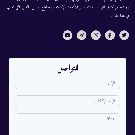
وواضحة مواكباً للمسائل المستحدثة ونشر الأبحاث الإسلامية ومقاطع الفيديو والصور التى تصب
في هذا المجال.
للتواصل