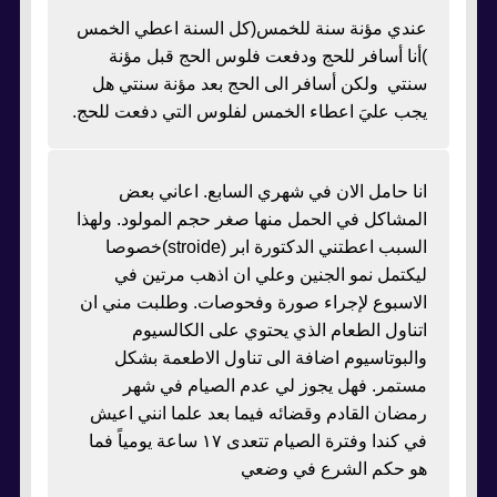
عندي مؤنة سنة للخمس(كل السنة اعطي الخمس
)أنا أسافر للحج ودفعت فلوس الحج قبل مؤنة
سنتي ولكن أسافر الى الحج بعد مؤنة سنتي هل
يجب عليَ اعطاء الخمس لفلوس التي دفعت للحج.
انا حامل الان في شهري السابع. اعاني بعض
المشاكل في الحمل منها صغر حجم المولود. ولهذا
السبب اعطتني الدكتورة ابر (stroide)خصوصا
ليكتمل نمو الجنين وعلي ان اذهب مرتين في
الاسبوع لإجراء صورة وفحوصات. وطلبت مني ان
اتناول الطعام الذي يحتوي على الكالسيوم
والبوتاسيوم اضافة الى تناول الاطعمة بشكل
مستمر. فهل يجوز لي عدم الصيام في شهر
رمضان القادم وقضائه فيما بعد علما انني اعيش
في كندا وفترة الصيام تتعدى ١٧ ساعة يومياً فما
هو حكم الشرع في وضعي