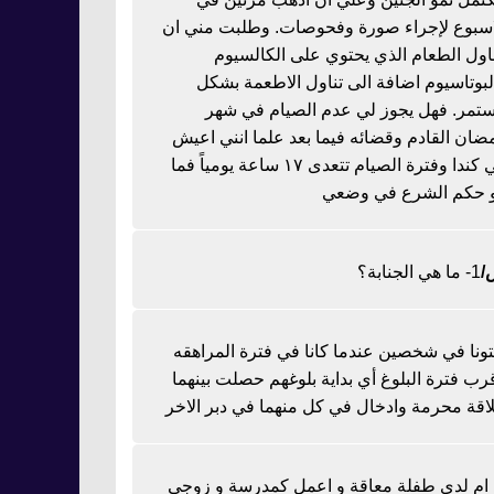
اسبوع لإجراء صورة وفحوصات. وطلبت مني ان
ناول الطعام الذي يحتوي على الكالسيوم
لبوتاسيوم اضافة الى تناول الاطعمة بشكل
تمر. فهل يجوز لي عدم الصيام في شهر
ضان القادم وقضائه فيما بعد علما انني اعيش
في كندا وفترة الصيام تتعدى ١٧ ساعة يومياً فما
 حكم الشرع في وضعي
1- ما هي الجنابة؟
تونا في شخصين عندما كانا في فترة المراهقه
رب فترة البلوغ أي بداية بلوغهم حصلت بينهما
اقة محرمة وادخال في كل منهما في دبر الاخر
ا ام لدي طفلة معاقة و اعمل كمدرسة و زوجي