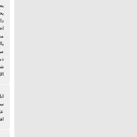
يط
يح
دا
اخ
مع
با
من
دم
شي
الا
انا
سم
عل
اف