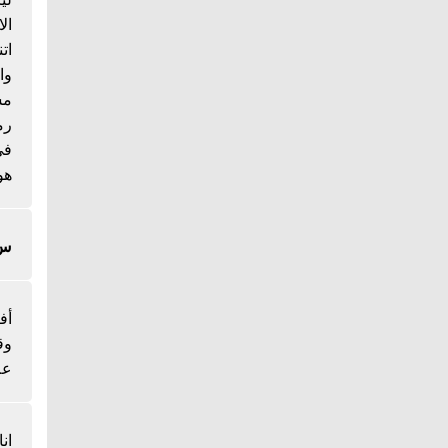
ال
ات
وا
مس
رم
هو
س/
أف
وق
عل
ان