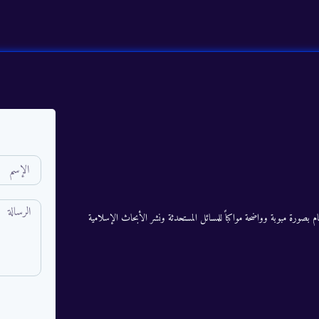
م بصورة مبوبة وواضحة مواكباً للمسائل المستحدثة ونشر الأبحاث الإسلامية