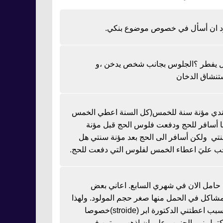
د ان أسأل في خصوص موضوع بنكي.
 يفطر ؟الجلوس بجانب شخص يدخن ،و
تنشاق الدخان
دي مؤنة سنة للخمس(كل السنة اعطي الخمس
نا أسافر للحج ودفعت فلوس الحج قبل مؤنة
تي ولكن أسافر الى الحج بعد مؤنة سنتي هل
ب عليَ اعطاء الخمس لفلوس التي دفعت للحج.
ا حامل الان في شهري السابع. اعاني بعض
مشاكل في الحمل منها صغر حجم المولود. ولهذا
السبب اعطتني الدكتورة ابر (stroide)خصوصا
كتمل نمو الجنين وعلي ان اذهب مرتين في