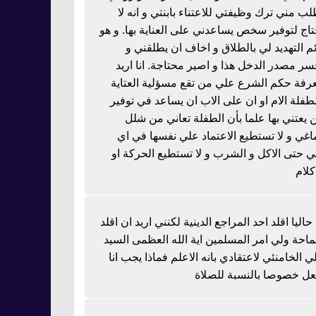
لب مني ترك وظيفتي للاعتناء بابنتي و انه لا
تاج لتوفير سخص يساعدني على العناية بها. و هو
ئم التهديد لي بالطلاق و اخاف ان يطلقني و
سر مصدر الدخل هذا و اصير محتاجة. انا اريد
رفة حكم الشرع علي من تقع مسؤلية العتاية
لطفلة الام او ان على الاب ان يساعد في توفير
 يعتني بها علما بأن الطفلة تعاني من شلل
اغي و لا تستطيع الاعتماد علي نفسها في اي
 حتى الاكل و الشرب و لا تستطيع الحركة او
كلام
 حاليا اقلد احد المراجع الدينية لكنني اريد ان اقلد
احة ولي امر المسلمين اية الله العظمى السيد
ي الخامنئي لاعتقادي بانه الاعلم فماذا يجب انا
عل خصوصا بالنسبة للصلاة