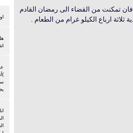
ان تمكنت من القضاء الى رمضان القادم
او
ثلاثة ارباع الكيلو غرام من الطعام .
هل
اش
عن
)أ
سن
يج
ان
ال
لي