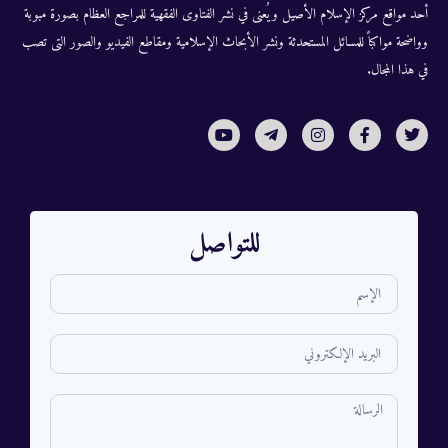
أحد مواقع مركز الإسلام الأصيل ويُعنى في نشر الفتاوى الفقهية للمراجع العظام بصورة مبوبة
وواضحة مواكباً للمسائل المستحدثة ونشر الأبحاث الإسلامية ومقاطع الفيديو والصور التى تصب
في هذا المجال.
للتواصل