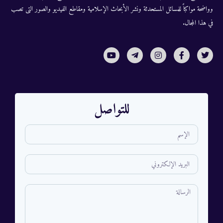
وواضحة مواكباً للمسائل المستحدثة ونشر الأبحاث الإسلامية ومقاطع الفيديو والصور التى تصب
في هذا المجال.
للتواصل