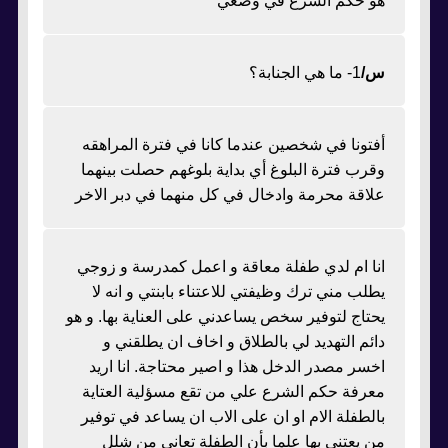
هو حكم الشرع في وضعي
س/
1- ما هي الجنابة؟
أفتونا في شخصين عندما كانا في فترة المراهقه
وقرب فترة البلوغ أي بداية بلوغهم حصلت بينهما
علاقة محرمة وادخال في كل منهما في دبر الاخر
انا ام لدي طفلة معاقة و اعمل كمدرسة و زوجي
يطلب مني ترك وظيفتي للاعتناء بابنتي و انه لا
يحتاج لتوفير سخص يساعدني على العناية بها. و هو
دائم التهديد لي بالطلاق و اخاف ان يطلقني و
اخسر مصدر الدخل هذا و اصير محتاجة. انا اريد
معرفة حكم الشرع علي من تقع مسؤلية العتاية
بالطفلة الام او ان على الاب ان يساعد في توفير
من يعتني بها علما بأن الطفلة تعاني من شلل