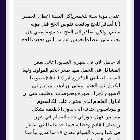
عندي مؤنة سنة للخمس(كل السنة اعطي الخمس
)أنا أسافر للحج ودفعت فلوس الحج قبل مؤنة
سنتي ولكن أسافر الى الحج بعد مؤنة سنتي هل
يجب عليَ اعطاء الخمس لفلوس التي دفعت للحج.
انا حامل الان في شهري السابع. اعاني بعض
المشاكل في الحمل منها صغر حجم المولود. ولهذا
السبب اعطتني الدكتورة ابر (stroide)خصوصا
ليكتمل نمو الجنين وعلي ان اذهب مرتين في
الاسبوع لإجراء صورة وفحوصات. وطلبت مني ان
اتناول الطعام الذي يحتوي على الكالسيوم
والبوتاسيوم اضافة الى تناول الاطعمة بشكل
مستمر. فهل يجوز لي عدم الصيام في شهر
رمضان القادم وقضائه فيما بعد علما انني اعيش
في كندا وفترة الصيام تتعدى ١٧ ساعة يومياً فما