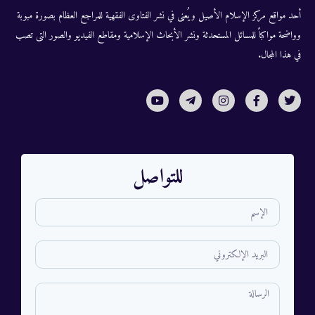
أحد مواقع مركز الإسلام الأصيل ويُعنى في نشر الفتاوى الفقهية للمراجع العظام بصورة مبوبة
وواضحة مواكباً للمسائل المستحدثة ونشر الأبحاث الإسلامية ومقاطع الفيديو والصور التى تصب
في هذا المجال.
للتواصل