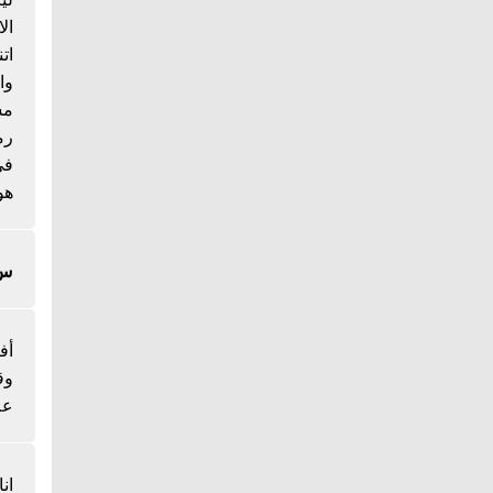
ال
ات
وا
مس
رم
هو
س/
أف
وق
عل
ان