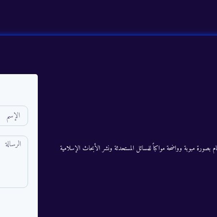
م بصورة مبوبة وواضحة مواكباً للمسائل المستحدثة ونشر الأبحاث الإسلامية