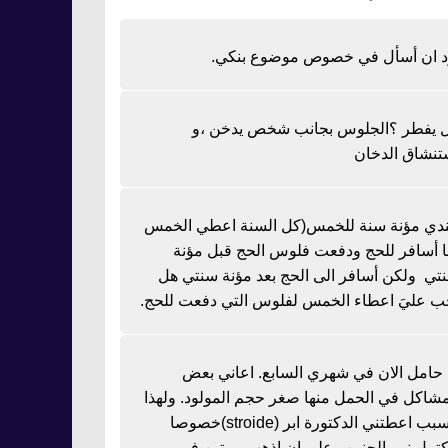
د ان أسأل في خصوص موضوع بنكي.
 يفطر ؟الجلوس بجانب شخص يدخن ،و
تنشاق الدخان
دي مؤنة سنة للخمس(كل السنة اعطي الخمس
نا أسافر للحج ودفعت فلوس الحج قبل مؤنة
تي ولكن أسافر الى الحج بعد مؤنة سنتي هل
ب عليَ اعطاء الخمس لفلوس التي دفعت للحج.
ا حامل الان في شهري السابع. اعاني بعض
مشاكل في الحمل منها صغر حجم المولود. ولهذا
السبب اعطتني الدكتورة ابر (stroide)خصوصا
كتمل نمو الجنين وعلي ان اذهب مرتين في