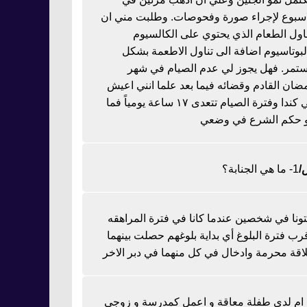
اسبوع لإجراء صورة وفحوصات. وطلبت مني ان
ناول الطعام الذي يحتوي على الكالسيوم
لبوتاسيوم اضافة الى تناول الاطعمة بشكل
تمر. فهل يجوز لي عدم الصيام في شهر
ضان القادم وقضائه فيما بعد علما انني اعيش
في كندا وفترة الصيام تتعدى ١٧ ساعة يومياً فما
 حكم الشرع في وضعي
1- ما هي الجنابة؟
تونا في شخصين عندما كانا في فترة المراهقه
رب فترة البلوغ أي بداية بلوغهم حصلت بينهما
اقة محرمة وادخال في كل منهما في دبر الاخر
ا ام لدي طفلة معاقة و اعمل كمدرسة و زوجي