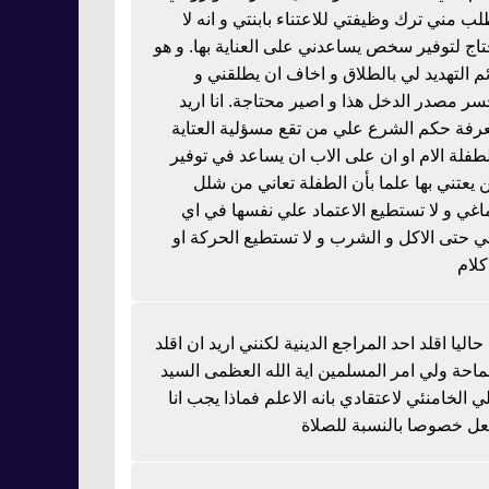
لب مني ترك وظيفتي للاعتناء بابنتي و انه لا
تاج لتوفير سخص يساعدني على العناية بها. و هو
ئم التهديد لي بالطلاق و اخاف ان يطلقني و
سر مصدر الدخل هذا و اصير محتاجة. انا اريد
رفة حكم الشرع علي من تقع مسؤلية العتاية
لطفلة الام او ان على الاب ان يساعد في توفير
 يعتني بها علما بأن الطفلة تعاني من شلل
اغي و لا تستطيع الاعتماد علي نفسها في اي
 حتى الاكل و الشرب و لا تستطيع الحركة او
كلام
 حاليا اقلد احد المراجع الدينية لكنني اريد ان اقلد
احة ولي امر المسلمين اية الله العظمى السيد
ي الخامنئي لاعتقادي بانه الاعلم فماذا يجب انا
عل خصوصا بالنسبة للصلاة