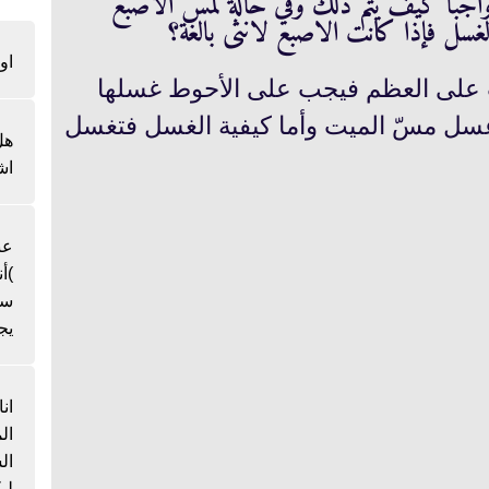
اجبا كيف يتم ذلك وفي حالة لمس الاصبع
غسل فإذا كانت الاصبع لانثى بالغة؟
او
لت على العظم فيجب على الأحوط غسلها
ب غسل مسّ الميت وأما كيفية الغسل فتغسل
هل
اش
عن
)أ
سن
يج
ان
ال
لي