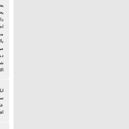
يط
يح
دا
اخ
مع
با
من
دم
شي
الا
انا
سم
عل
اف