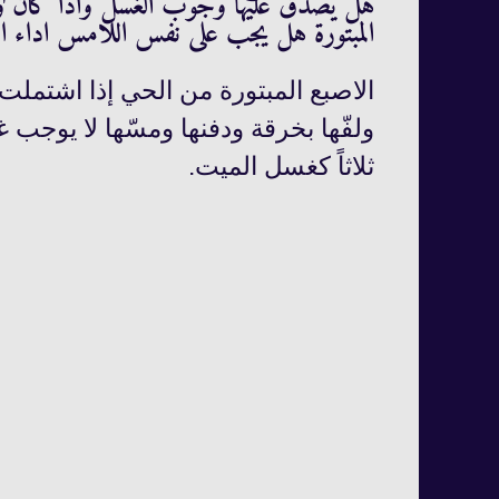
هل يصدق عليها وجوب الغسل واذا كان و
المبتورة هل يجب على نفس اللامس اداء ال
الاصبع المبتورة من الحي إذا اشتم
ولفّها بخرقة ودفنها ومسّها لا يوج
ثلاثاً كغسل الميت.