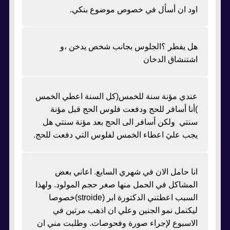
اود ان أسأل في خصوص موضوع بنكي.
هل يفطر ؟الجلوس بجانب شخص يدخن ،و
اشتنشاق الدخان
عندي مؤنة سنة للخمس(كل السنة اعطي الخمس
)أنا أسافر للحج ودفعت فلوس الحج قبل مؤنة
سنتي ولكن أسافر الى الحج بعد مؤنة سنتي هل
يجب عليَ اعطاء الخمس لفلوس التي دفعت للحج.
انا حامل الان في شهري السابع. اعاني بعض
المشاكل في الحمل منها صغر حجم المولود. ولهذا
السبب اعطتني الدكتورة ابر (stroide)خصوصا
ليكتمل نمو الجنين وعلي ان اذهب مرتين في
الاسبوع لإجراء صورة وفحوصات. وطلبت مني ان