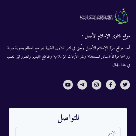
موقع فتاوى الإسلام الأصيل :
أحد مواقع مركز الإسلام الأصيل ويُعنى في نشر الفتاوى الفقهية للمراجع العظام بصورة مبوبة
وواضحة مواكباً للمسائل المستحدثة ونشر الأبحاث الإسلامية ومقاطع الفيديو والصور التى تصب
في هذا المجال.
للتواصل