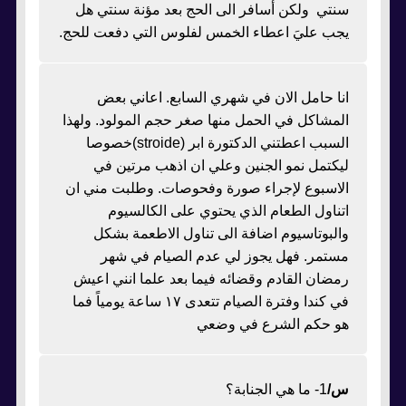
سنتي ولكن أسافر الى الحج بعد مؤنة سنتي هل
يجب عليَ اعطاء الخمس لفلوس التي دفعت للحج.
انا حامل الان في شهري السابع. اعاني بعض
المشاكل في الحمل منها صغر حجم المولود. ولهذا
السبب اعطتني الدكتورة ابر (stroide)خصوصا
ليكتمل نمو الجنين وعلي ان اذهب مرتين في
الاسبوع لإجراء صورة وفحوصات. وطلبت مني ان
اتناول الطعام الذي يحتوي على الكالسيوم
والبوتاسيوم اضافة الى تناول الاطعمة بشكل
مستمر. فهل يجوز لي عدم الصيام في شهر
رمضان القادم وقضائه فيما بعد علما انني اعيش
في كندا وفترة الصيام تتعدى ١٧ ساعة يومياً فما
هو حكم الشرع في وضعي
س/
1- ما هي الجنابة؟