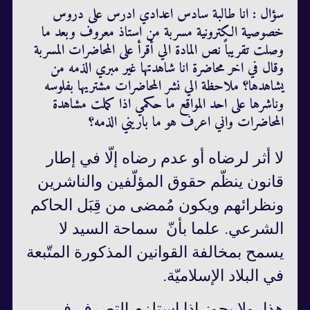
سؤال : انا طالبة سادس اعدادي ادرس على دروس
خصوصية الكترونية مسربة من استاذ معروف وبعد ما
وصلت تقريباً نص المادة الي أقرأ على المحاضرات المسربة
وقال في اخر محاضرة انا شاهدتها غير مبري الذمه من
يشاهدها؟ ملاحظة الي نشر المحاضرات مشتريها بفلوسه
وناشرها على احد المواقع ما حكمي اذا كملت مشاهدة
المحاضرات واني اعرف هو ما باريني الذمه؟
لا أثر لرضاه أو عدم رضاه إلّا في إطار
قانون ينظّم حقوق المؤلّفين والناشرين
ونظرائهم ويكون مُمضى من قِبَل الحاكم
الشرعي.‏ علما بأنّ سماحة السيد لا
يسمح بمخالفة القوانين المذكورة المتّبعة
في البلاد الإسلاميّة.
هذا، ولا يجوز إذا إستلزم التصرف في