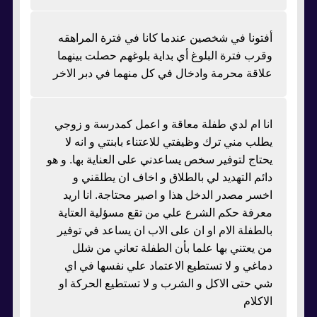
أفتونا في شخصين عندما كانا في فترة المراهقه
وقرب فترة البلوغ أي بداية بلوغهم حصلت بينهما
علاقة محرمة وادخال في كل منهما في دبر الاخر
انا ام لدي طفلة معاقة و اعمل كمدرسة و زوجي
يطلب مني ترك وظيفتي للاعتناء بابنتي و انه لا
يحتاج لتوفير سخص يساعدني على العناية بها. و هو
دائم التهديد لي بالطلاق و اخاف ان يطلقني و
اخسر مصدر الدخل هذا و اصير محتاجة. انا اريد
معرفة حكم الشرع علي من تقع مسؤلية العتاية
بالطفلة الام او ان على الاب ان يساعد في توفير
من يعتني بها علما بأن الطفلة تعاني من شلل
دماغي و لا تستطيع الاعتماد علي نفسها في اي
شي حتى الاكل و الشرب و لا تستطيع الحركة او
الاكلام