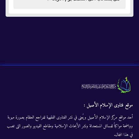
موقع فتاوى الإسلام الأصيل :
أحد مواقع مركز الإسلام الأصيل ويُعنى في نشر الفتاوى الفقهية للمراجع العظام بصورة مبوبة
وواضحة مواكباً للمسائل المستحدثة ونشر الأبحاث الإسلامية ومقاطع الفيديو والصور التى تصب
في هذا المجال.