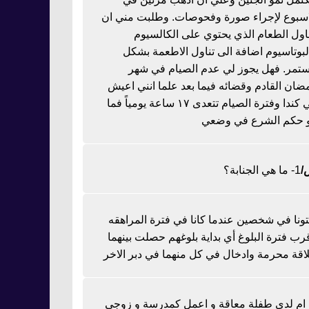
اسبوع لإجراء صورة وفحوصات. وطلبت مني ان
ناول الطعام الذي يحتوي على الكالسيوم
لبوتاسيوم اضافة الى تناول الاطعمة بشكل
تمر. فهل يجوز لي عدم الصيام في شهر
ضان القادم وقضائه فيما بعد علما انني اعيش
في كندا وفترة الصيام تتعدى ١٧ ساعة يومياً فما
 حكم الشرع في وضعي
1- ما هي الجنابة؟
تونا في شخصين عندما كانا في فترة المراهقه
رب فترة البلوغ أي بداية بلوغهم حصلت بينهما
اقة محرمة وادخال في كل منهما في دبر الاخر
ا ام لدي طفلة معاقة و اعمل كمدرسة و زوجي