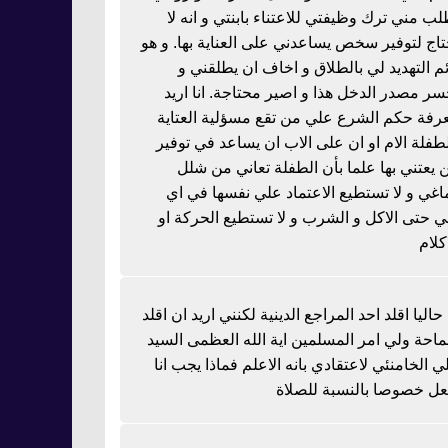
لب مني ترك وظيفتي للاعتناء بابنتي و انه لا
تاج لتوفير سخص يساعدني على العناية بها. و هو
ئم التهديد لي بالطلاق و اخاف ان يطلقني و
سر مصدر الدخل هذا و اصير محتاجة. انا اريد
رفة حكم الشرع علي من تقع مسؤلية العتاية
لطفلة الام او ان على الاب ان يساعد في توفير
 يعتني بها علما بأن الطفلة تعاني من شلل
اغي و لا تستطيع الاعتماد علي نفسها في اي
 حتى الاكل و الشرب و لا تستطيع الحركة او
كلام
 حاليا اقلد احد المراجع الدينية لكنني اريد ان اقلد
احة ولي امر المسلمين اية الله العظمى السيد
ي الخامنئي لاعتقادي بانه الاعلم فماذا يجب انا
عل خصوصا بالنسبة للصلاة