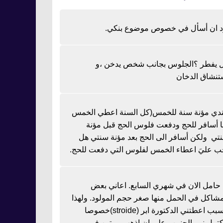
د ان أسأل في خصوص موضوع بنكي.
 يفطر ؟الجلوس بجانب شخص يدخن ،و
تنشاق الدخان
دي مؤنة سنة للخمس(كل السنة اعطي الخمس
نا أسافر للحج ودفعت فلوس الحج قبل مؤنة
تي ولكن أسافر الى الحج بعد مؤنة سنتي هل
ب عليَ اعطاء الخمس لفلوس التي دفعت للحج.
ا حامل الان في شهري السابع. اعاني بعض
مشاكل في الحمل منها صغر حجم المولود. ولهذا
السبب اعطتني الدكتورة ابر (stroide)خصوصا
كتمل نمو الجنين وعلي ان اذهب مرتين في