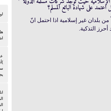
 الإسلامية حيث توجد شركات مسلمة الدولة
 اعتمد على شهادة البائع المسلم؟
او
من بلدان غير إسلامية اذا احتمل انّ
أحرز التذكية.
هل
اش
عن
)أ
سن
يج
ان
ال
لي