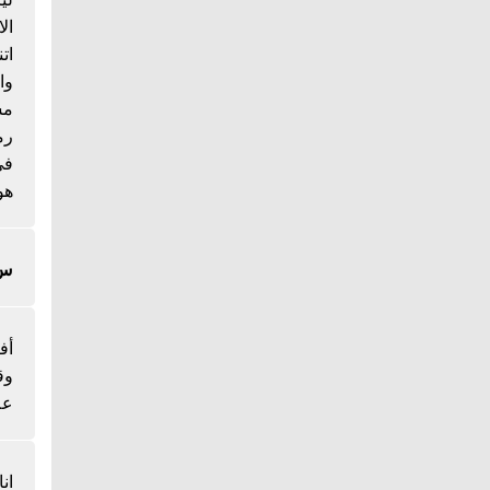
ال
ات
وا
مس
رم
هو
س/
أف
وق
عل
ان