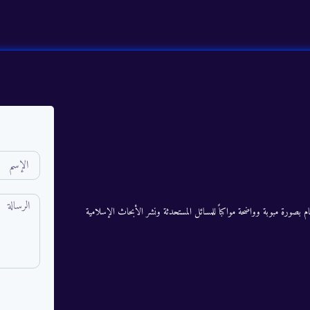
م بصورة مبوبة وواضحة مواكباً للمسائل المستحدثة ونشر الأبحاث الإسلامية