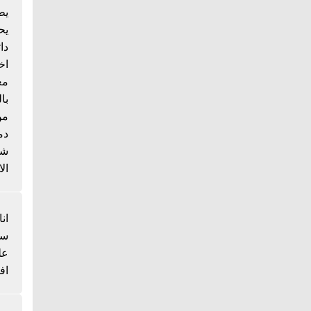
يط
يح
دا
اخ
مع
با
من
دم
شي
الا
انا
سم
عل
اف