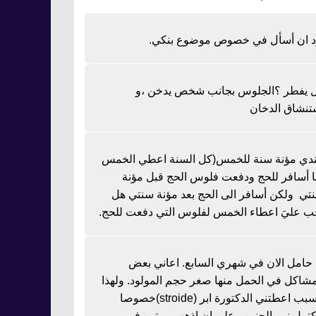
د ان أسأل في خصوص موضوع بنكي.
 يفطر ؟الجلوس بجانب شخص يدخن ،و
تنشاق الدخان
دي مؤنة سنة للخمس(كل السنة اعطي الخمس
نا أسافر للحج ودفعت فلوس الحج قبل مؤنة
تي ولكن أسافر الى الحج بعد مؤنة سنتي هل
ب عليَ اعطاء الخمس لفلوس التي دفعت للحج.
ا حامل الان في شهري السابع. اعاني بعض
مشاكل في الحمل منها صغر حجم المولود. ولهذا
السبب اعطتني الدكتورة ابر (stroide)خصوصا
كتمل نمو الجنين وعلي ان اذهب مرتين في