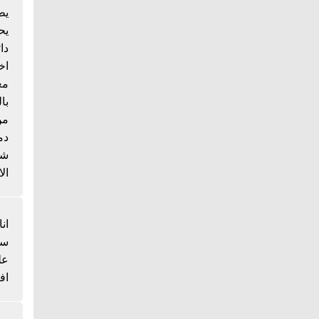
يط
يح
دا
اخ
مع
با
من
دم
شي
الا
انا
سم
عل
اف