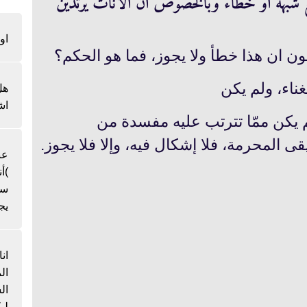
ضع شبهة او خطاء وبالخصوص ان الاناث يرتدين
او
لون ان هذا خطأ ولا يجوز، فما هو الحكم؟
ناء، ولم یکن
هل
اش
لم یکن ممّا تترتب علیه مفسدة من
ى المحرمة، فلا إشکال فیه، وإلا فلا يجوز.
عن
)أ
سن
يج
ان
ال
لي