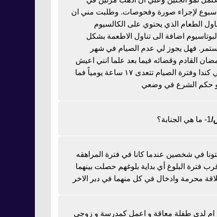
اسبوع لإجراء صورة وفحوصات. وطلبت مني ان
ناول الطعام الذي يحتوي على الكالسيوم
لبوتاسيوم اضافة الى تناول الاطعمة بشكل
تمر. فهل يجوز لي عدم الصيام في شهر
ضان القادم وقضائه فيما بعد علما انني اعيش
في كندا وفترة الصيام تتعدى ١٧ ساعة يومياً فما
 حكم الشرع في وضعي
1- ما هي الجنابة؟
تونا في شخصين عندما كانا في فترة المراهقه
رب فترة البلوغ أي بداية بلوغهم حصلت بينهما
اقة محرمة وادخال في كل منهما في دبر الاخر
ا ام لدي طفلة معاقة و اعمل كمدرسة و زوجي