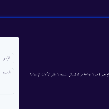
م بصورة مبوبة وواضحة مواكباً للمسائل المستحدثة ونشر الأبحاث الإسلامية