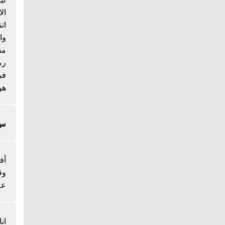
ال
ات
وا
مس
رم
هو
س/
أف
وق
عل
ان