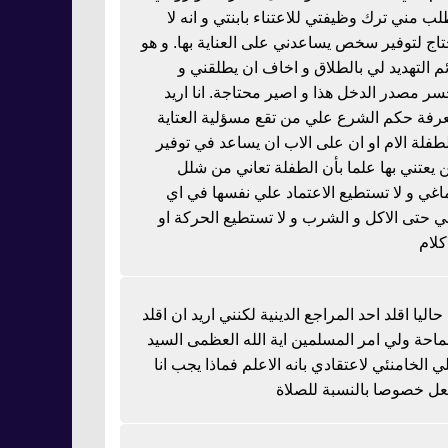
لب مني ترك وظيفتي للاعتناء بابنتي و انه لا
تاج لتوفير سخص يساعدني على العناية بها. و هو
ئم التهديد لي بالطلاق و اخاف ان يطلقني و
سر مصدر الدخل هذا و اصير محتاجة. انا اريد
رفة حكم الشرع علي من تقع مسؤلية العتاية
لطفلة الام او ان على الاب ان يساعد في توفير
 يعتني بها علما بأن الطفلة تعاني من شلل
اغي و لا تستطيع الاعتماد علي نفسها في اي
 حتى الاكل و الشرب و لا تستطيع الحركة او
كلام
 حاليا اقلد احد المراجع الدينية لكنني اريد ان اقلد
احة ولي امر المسلمين اية الله العظمى السيد
ي الخامنئي لاعتقادي بانه الاعلم فماذا يجب انا
عل خصوصا بالنسبة للصلاة