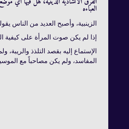
الفرق الانشادية الدينية، هل فيها أي مو
العباءه
الزينبية، وأصبح العديد من الناس يقو
إذا لم یکن صوت المرأة علی کیفیة الغ
الإستماع إلیه بقصد التلذذ والریبة، و
المفاسد، ولم يكن مصاحباً مع الموسيق