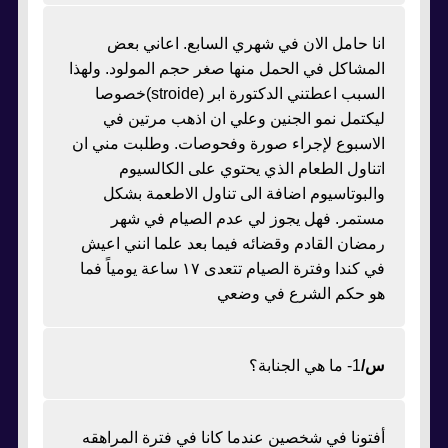
انا حامل الان في شهري السابع. اعاني بعض
المشاكل في الحمل منها صغر حجم المولود. ولهذا
السبب اعطتني الدكتورة ابر (stroide)خصوصا
ليكتمل نمو الجنين وعلي ان اذهب مرتين في
الاسبوع لإجراء صورة وفحوصات. وطلبت مني ان
اتناول الطعام الذي يحتوي على الكالسيوم
والبوتاسيوم اضافة الى تناول الاطعمة بشكل
مستمر. فهل يجوز لي عدم الصيام في شهر
رمضان القادم وقضائه فيما بعد علما انني اعيش
في كندا وفترة الصيام تتعدى ١٧ ساعة يومياً فما
هو حكم الشرع في وضعي
س/
1- ما هي الجنابة؟
أفتونا في شخصين عندما كانا في فترة المراهقه