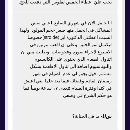
يجب عليَ اعطاء الخمس لفلوس التي دفعت للحج.
انا حامل الان في شهري السابع. اعاني بعض
المشاكل في الحمل منها صغر حجم المولود. ولهذا
السبب اعطتني الدكتورة ابر (stroide)خصوصا
ليكتمل نمو الجنين وعلي ان اذهب مرتين في
الاسبوع لإجراء صورة وفحوصات. وطلبت مني ان
اتناول الطعام الذي يحتوي على الكالسيوم
والبوتاسيوم اضافة الى تناول الاطعمة بشكل
مستمر. فهل يجوز لي عدم الصيام في شهر
رمضان القادم وقضائه فيما بعد علما انني اعيش
في كندا وفترة الصيام تتعدى ١٧ ساعة يومياً فما
هو حكم الشرع في وضعي
س/
1- ما هي الجنابة؟