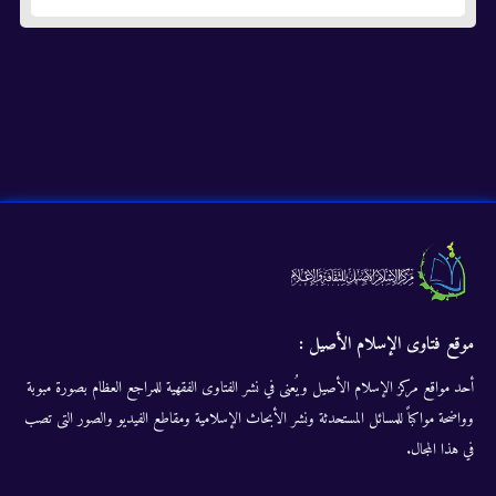
موقع فتاوى الإسلام الأصيل :
أحد مواقع مركز الإسلام الأصيل ويُعنى في نشر الفتاوى الفقهية للمراجع العظام بصورة مبوبة
وواضحة مواكباً للمسائل المستحدثة ونشر الأبحاث الإسلامية ومقاطع الفيديو والصور التى تصب
في هذا المجال.