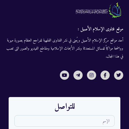
موقع فتاوى الإسلام الأصيل :
أحد مواقع مركز الإسلام الأصيل ويُعنى في نشر الفتاوى الفقهية للمراجع العظام بصورة مبوبة
وواضحة مواكباً للمسائل المستحدثة ونشر الأبحاث الإسلامية ومقاطع الفيديو والصور التى تصب
في هذا المجال.
للتواصل