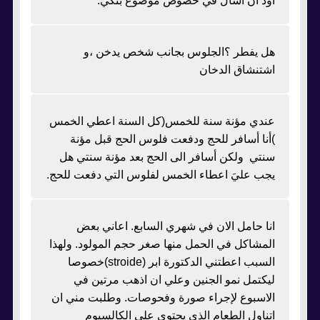
اود ان أسأل في خصوص موضوع بنكي.
هل يفطر ؟الجلوس بجانب شخص يدخن ،و
اشتنشاق الدخان
عندي مؤنة سنة للخمس(كل السنة اعطي الخمس
)أنا أسافر للحج ودفعت فلوس الحج قبل مؤنة
سنتي ولكن أسافر الى الحج بعد مؤنة سنتي هل
يجب عليَ اعطاء الخمس لفلوس التي دفعت للحج.
انا حامل الان في شهري السابع. اعاني بعض
المشاكل في الحمل منها صغر حجم المولود. ولهذا
السبب اعطتني الدكتورة ابر (stroide)خصوصا
ليكتمل نمو الجنين وعلي ان اذهب مرتين في
الاسبوع لإجراء صورة وفحوصات. وطلبت مني ان
اتناول الطعام الذي يحتوي على الكالسيوم