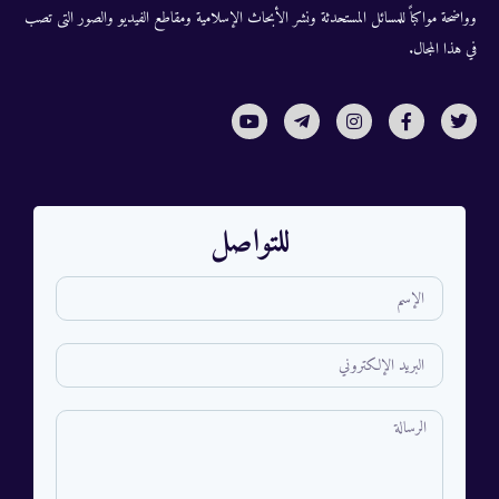
وواضحة مواكباً للمسائل المستحدثة ونشر الأبحاث الإسلامية ومقاطع الفيديو والصور التى تصب
في هذا المجال.
للتواصل