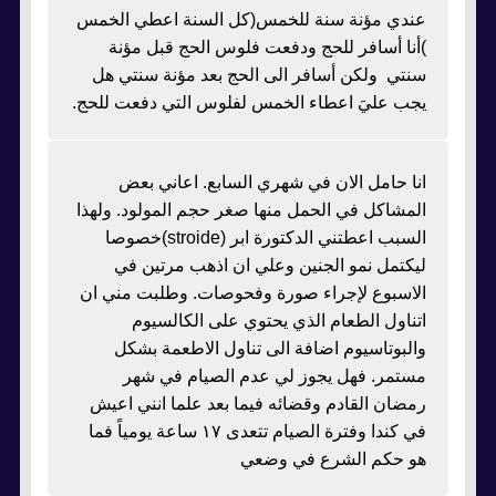
عندي مؤنة سنة للخمس(كل السنة اعطي الخمس
)أنا أسافر للحج ودفعت فلوس الحج قبل مؤنة
سنتي ولكن أسافر الى الحج بعد مؤنة سنتي هل
يجب عليَ اعطاء الخمس لفلوس التي دفعت للحج.
انا حامل الان في شهري السابع. اعاني بعض
المشاكل في الحمل منها صغر حجم المولود. ولهذا
السبب اعطتني الدكتورة ابر (stroide)خصوصا
ليكتمل نمو الجنين وعلي ان اذهب مرتين في
الاسبوع لإجراء صورة وفحوصات. وطلبت مني ان
اتناول الطعام الذي يحتوي على الكالسيوم
والبوتاسيوم اضافة الى تناول الاطعمة بشكل
مستمر. فهل يجوز لي عدم الصيام في شهر
رمضان القادم وقضائه فيما بعد علما انني اعيش
في كندا وفترة الصيام تتعدى ١٧ ساعة يومياً فما
هو حكم الشرع في وضعي