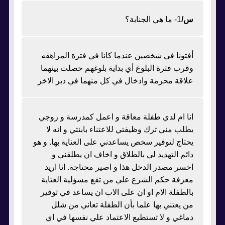
س/
1- ما هي الجنابة؟
أفتونا في شخصين عندما كانا في فترة المراهقه
وقرب فترة البلوغ أي بداية بلوغهم حصلت بينهما
علاقة محرمة وادخال في كل منهما في دبر الاخر
انا ام لدي طفلة معاقة و اعمل كمدرسة و زوجي
يطلب مني ترك وظيفتي للاعتناء بابنتي و انه لا
يحتاج لتوفير سخص يساعدني على العناية بها. و هو
دائم التهديد لي بالطلاق و اخاف ان يطلقني و
اخسر مصدر الدخل هذا و اصير محتاجة. انا اريد
معرفة حكم الشرع علي من تقع مسؤلية العتاية
بالطفلة الام او ان على الاب ان يساعد في توفير
من يعتني بها علما بأن الطفلة تعاني من شلل
دماغي و لا تستطيع الاعتماد علي نفسها في اي