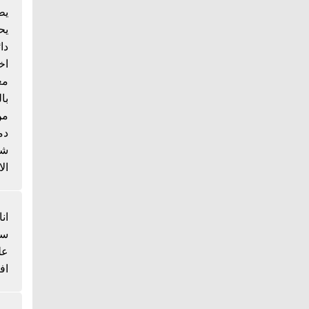
يط
يح
دا
اخ
مع
با
من
دم
شي
الا
انا
سم
عل
اف