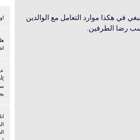
بغي في هكذا موارد التعامل مع الوالدين
او
سب رضا الطرفين.
هل
اش
عن
)أ
سن
يج
ان
ال
لي