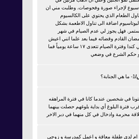
اسبوع لإجراء صورة وفحوصات. وطلبت مني ان
ناول الطعام الذي يحتوي على الكالسيوم
لبوتاسيوم اضافة الى تناول الاطعمة بشكل
تمر. فهل يجوز لي عدم الصيام في شهر
ضان القادم وقضائه فيما بعد علما انني اعيش
في كندا وفترة الصيام تتعدى ١٧ ساعة يومياً فما
 حكم الشرع في وضعي
1- ما هي الجنابة؟
تونا في شخصين عندما كانا في فترة المراهقه
رب فترة البلوغ أي بداية بلوغهم حصلت بينهما
اقة محرمة وادخال في كل منهما في دبر الاخر
ا ام لدي طفلة معاقة و اعمل كمدرسة و زوجي