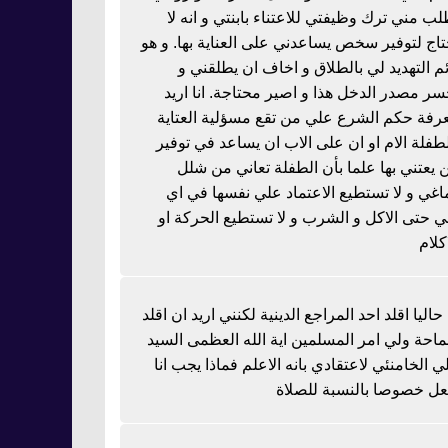
لب مني ترك وظيفتي للاعتناء بابنتي و انه لا
تاج لتوفير سخص يساعدني على العناية بها. و هو
ئم التهديد لي بالطلاق و اخاف ان يطلقني و
سر مصدر الدخل هذا و اصير محتاجة. انا اريد
رفة حكم الشرع علي من تقع مسؤلية العتاية
لطفلة الام او ان على الاب ان يساعد في توفير
 يعتني بها علما بأن الطفلة تعاني من شلل
اغي و لا تستطيع الاعتماد علي نفسها في اي
 حتى الاكل و الشرب و لا تستطيع الحركة او
كلام
 حاليا اقلد احد المراجع الدينية لكنني اريد ان اقلد
احة ولي امر المسلمين اية الله العظمى السيد
ي الخامنئي لاعتقادي بانه الاعلم فماذا يجب انا
عل خصوصا بالنسبة للصلاة