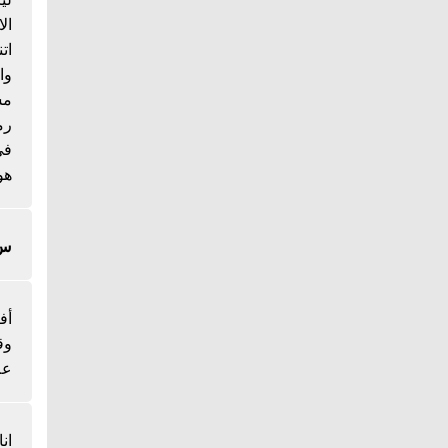
ال
ات
وا
مس
رم
هو
س/
أف
وق
عل
ان