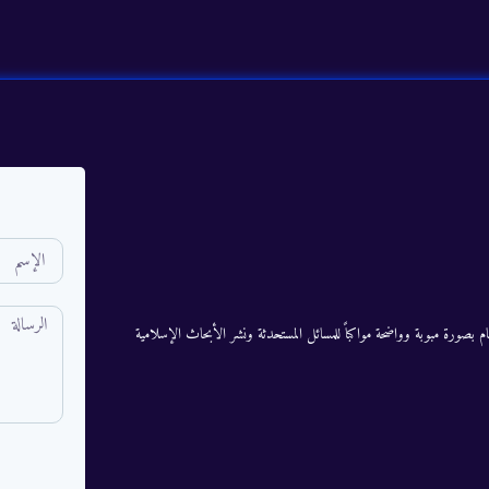
م بصورة مبوبة وواضحة مواكباً للمسائل المستحدثة ونشر الأبحاث الإسلامية