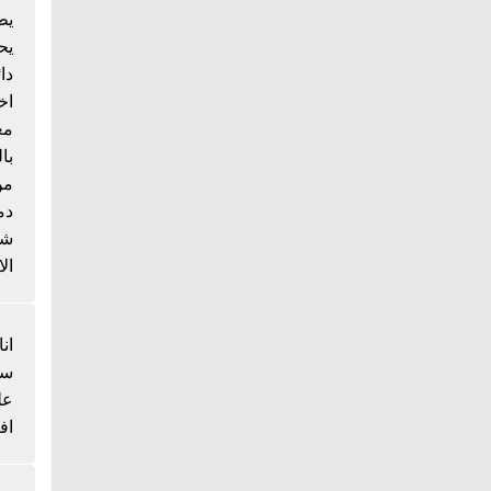
يط
يح
دا
اخ
مع
با
من
دم
شي
الا
انا
سم
عل
اف