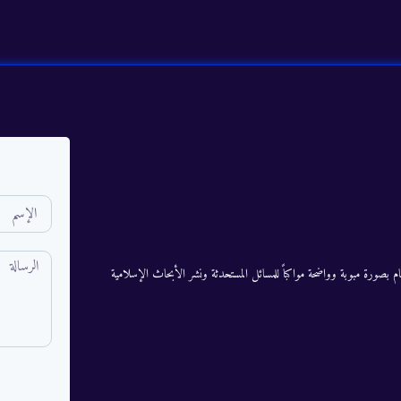
م بصورة مبوبة وواضحة مواكباً للمسائل المستحدثة ونشر الأبحاث الإسلامية