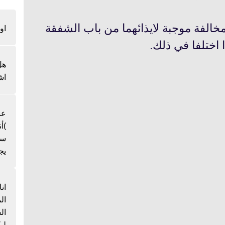
لمخالفة موجبة لايذائهما من باب الشفقة
او
ا اختلفا في ذلك.
هل
اش
عن
)أ
سن
يج
ان
ال
لي