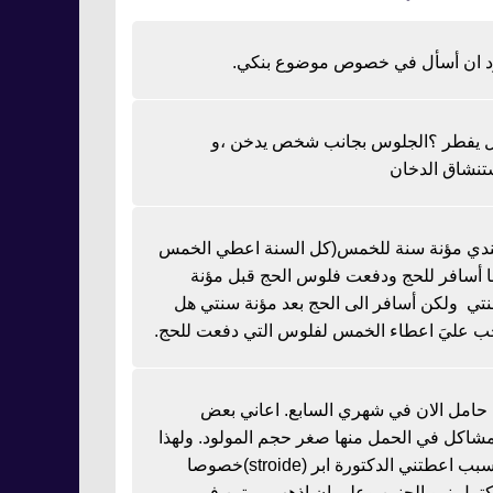
د ان أسأل في خصوص موضوع بنكي.
 يفطر ؟الجلوس بجانب شخص يدخن ،و
تنشاق الدخان
دي مؤنة سنة للخمس(كل السنة اعطي الخمس
نا أسافر للحج ودفعت فلوس الحج قبل مؤنة
تي ولكن أسافر الى الحج بعد مؤنة سنتي هل
ب عليَ اعطاء الخمس لفلوس التي دفعت للحج.
ا حامل الان في شهري السابع. اعاني بعض
مشاكل في الحمل منها صغر حجم المولود. ولهذا
السبب اعطتني الدكتورة ابر (stroide)خصوصا
كتمل نمو الجنين وعلي ان اذهب مرتين في