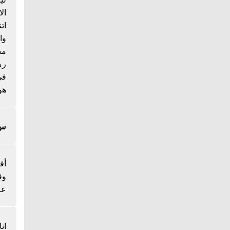
ال
ات
وا
مس
رم
هو
س/
أف
وق
عل
ان