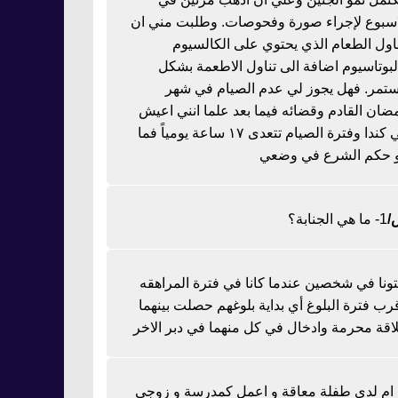
اسبوع لإجراء صورة وفحوصات. وطلبت مني ان
ناول الطعام الذي يحتوي على الكالسيوم
لبوتاسيوم اضافة الى تناول الاطعمة بشكل
تمر. فهل يجوز لي عدم الصيام في شهر
ضان القادم وقضائه فيما بعد علما انني اعيش
في كندا وفترة الصيام تتعدى ١٧ ساعة يومياً فما
 حكم الشرع في وضعي
1- ما هي الجنابة؟
تونا في شخصين عندما كانا في فترة المراهقه
رب فترة البلوغ أي بداية بلوغهم حصلت بينهما
اقة محرمة وادخال في كل منهما في دبر الاخر
ا ام لدي طفلة معاقة و اعمل كمدرسة و زوجي