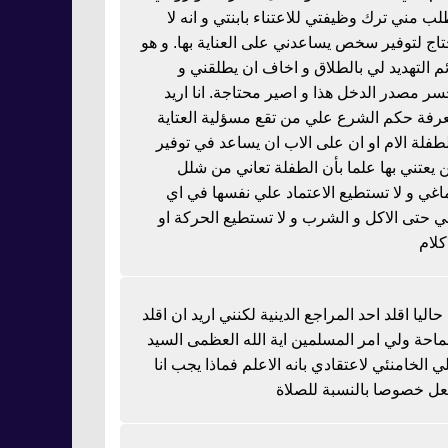
لب مني ترك وظيفتي للاعتناء بابنتي و انه لا
تاج لتوفير سخص يساعدني على العناية بها. و هو
ئم التهديد لي بالطلاق و اخاف ان يطلقني و
سر مصدر الدخل هذا و اصير محتاجة. انا اريد
رفة حكم الشرع علي من تقع مسؤلية العتاية
لطفلة الام او ان على الاب ان يساعد في توفير
 يعتني بها علما بأن الطفلة تعاني من شلل
اغي و لا تستطيع الاعتماد علي نفسها في اي
 حتى الاكل و الشرب و لا تستطيع الحركة او
كلام
 حاليا اقلد احد المراجع الدينية لكنني اريد ان اقلد
احة ولي امر المسلمين اية الله العظمى السيد
ي الخامنئي لاعتقادي بانه الاعلم فماذا يجب انا
عل خصوصا بالنسبة للصلاة