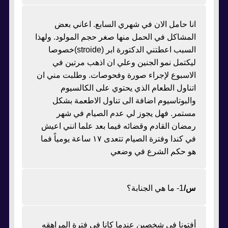
انا حامل الان في شهري السابع. اعاني بعض
المشاكل في الحمل منها صغر حجم المولود. ولهذا
السبب اعطتني الدكتورة ابر (stroide)خصوصا
ليكتمل نمو الجنين وعلي ان اذهب مرتين في
الاسبوع لإجراء صورة وفحوصات. وطلبت مني ان
اتناول الطعام الذي يحتوي على الكالسيوم
والبوتاسيوم اضافة الى تناول الاطعمة بشكل
مستمر. فهل يجوز لي عدم الصيام في شهر
رمضان القادم وقضائه فيما بعد علما انني اعيش
في كندا وفترة الصيام تتعدى ١٧ ساعة يومياً فما
هو حكم الشرع في وضعي
س/
1- ما هي الجنابة؟
أفتونا في شخصين عندما كانا في فترة المراهقه