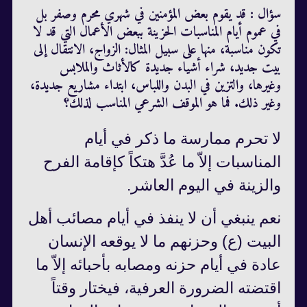
سؤال : قد يقوم بعض المؤمنين في شهري محرم وصفر بل
في عموم أيام المناسبات الحزينة ببعض الأعمال التي قد لا
تكون مناسبة، منها على سبيل المثال: الزواج، الانتقال إلى
بيت جديد، شراء أشياء جديدة كالأثاث والملابس
وغيرها، والتزين في البدن واللباس، ابتداء مشاريع جديدة،
وغير ذلك. فما هو الموقف الشرعي المناسب لذلك؟
لا تحرم ممارسة ما ذكر في أيام
المناسبات إلاّ ما عُدَّ هتكاً كإقامة الفرح
والزينة في اليوم العاشر.
نعم ينبغي أن لا ينفذ في أيام مصائب أهل
البيت (ع) وحزنهم ما لا يوقعه الإنسان
عادة في أيام حزنه ومصابه بأحبائه إلاّ ما
اقتضته الضرورة العرفية، فيختار وقتاً