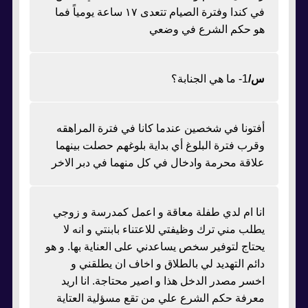
في كندا وفترة الصيام تتعدى ١٧ ساعة يومياً فما
هو حكم الشرع في وضعي
س/
1- ما هي الجنابة؟
أفتونا في شخصين عندما كانا في فترة المراهقه
وقرب فترة البلوغ أي بداية بلوغهم حصلت بينهما
علاقة محرمة وادخال في كل منهما في دبر الاخر
انا ام لدي طفلة معاقة و اعمل كمدرسة و زوجي
يطلب مني ترك وظيفتي للاعتناء بابنتي و انه لا
يحتاج لتوفير سخص يساعدني على العناية بها. و هو
دائم التهديد لي بالطلاق و اخاف ان يطلقني و
اخسر مصدر الدخل هذا و اصير محتاجة. انا اريد
معرفة حكم الشرع علي من تقع مسؤلية العتاية