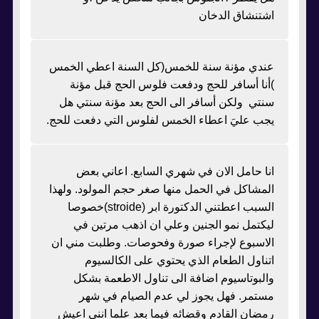
اشتنشاق الدخان
عندي مؤنة سنة للخمس(كل السنة اعطي الخمس
)أنا أسافر للحج ودفعت فلوس الحج قبل مؤنة
سنتي ولكن أسافر الى الحج بعد مؤنة سنتي هل
يجب عليَ اعطاء الخمس لفلوس التي دفعت للحج.
انا حامل الان في شهري السابع. اعاني بعض
المشاكل في الحمل منها صغر حجم المولود. ولهذا
السبب اعطتني الدكتورة ابر (stroide)خصوصا
ليكتمل نمو الجنين وعلي ان اذهب مرتين في
الاسبوع لإجراء صورة وفحوصات. وطلبت مني ان
اتناول الطعام الذي يحتوي على الكالسيوم
والبوتاسيوم اضافة الى تناول الاطعمة بشكل
مستمر. فهل يجوز لي عدم الصيام في شهر
رمضان القادم وقضائه فيما بعد علما انني اعيش