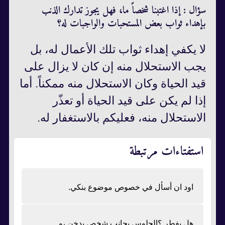
سؤال : إذا اغتبنا شخصاً ما، فهل يجوز تدارك الذنب
بإهداء ثواب بعض المستحبات والواجبات له؟
لا يكفي إهداء ثواب تلك الأعمال له، بل
يجب الاستحلال منه إن كان لا يزال على
قيد الحياة وكان الاستحلال منه ممكناً. أما
إذا لم يكن على قيد الحياة أو تعذّر
الاستحلال منه، فعليكم بالاستغفار له.
استفتاءات مرتبطة
اود ان أسأل في خصوص موضوع بنكي.
هل يفطر ؟الجلوس بجانب شخص يدخن ،و