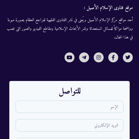
موقع فتاوى الإسلام الأصيل :
أحد مواقع مركز الإسلام الأصيل ويُعنى في نشر الفتاوى الفقهية للمراجع العظام بصورة مبوبة
وواضحة مواكباً للمسائل المستحدثة ونشر الأبحاث الإسلامية ومقاطع الفيديو والصور التى تصب
في هذا المجال.
للتواصل