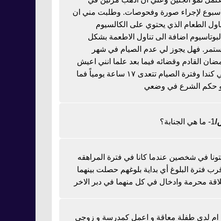
اسبوع لإجراء صورة وفحوصات. وطلبت مني ان
ناول الطعام الذي يحتوي على الكالسيوم
لبوتاسيوم اضافة الى تناول الاطعمة بشكل
تمر. فهل يجوز لي عدم الصيام في شهر
ضان القادم وقضائه فيما بعد علما انني اعيش
في كندا وفترة الصيام تتعدى ١٧ ساعة يومياً فما
 حكم الشرع في وضعي
1- ما هي الجنابة؟
تونا في شخصين عندما كانا في فترة المراهقه
رب فترة البلوغ أي بداية بلوغهم حصلت بينهما
اقة محرمة وادخال في كل منهما في دبر الاخر
ا ام لدي طفلة معاقة و اعمل كمدرسة و زوجي