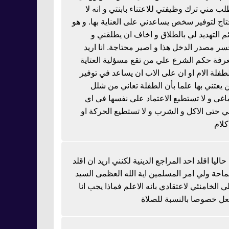
لب مني ترك وظيفتي للاعتناء بابنتي و انه لا
تاج لتوفير سخص يساعدني على العناية بها. و هو
ئم التهديد لي بالطلاق و اخاف ان يطلقني و
سر مصدر الدخل هذا و اصير محتاجة. انا اريد
رفة حكم الشرع علي من تقع مسؤلية العتاية
لطفلة الام او ان على الاب ان يساعد في توفير
 يعتني بها علما بأن الطفلة تعاني من شلل
اغي و لا تستطيع الاعتماد علي نفسها في اي
 حتى الاكل و الشرب و لا تستطيع الحركة او
كلام
 حاليا اقلد احد المراجع الدينية لكنني اريد ان اقلد
احة ولي امر المسلمين اية الله العظمى السيد
ي الخامنئي لاعتقادي بانه الاعلم فماذا يجب انا
عل خصوصا بالنسبة للصلاة