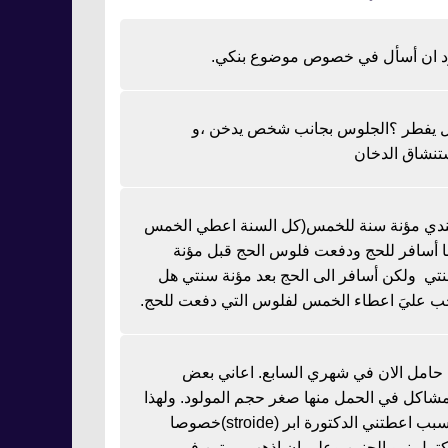
د ان أسأل في خصوص موضوع بنكي.
 يفطر ؟الجلوس بجانب شخص يدخن ،و
تنشاق الدخان
دي مؤنة سنة للخمس(كل السنة اعطي الخمس
نا أسافر للحج ودفعت فلوس الحج قبل مؤنة
تي ولكن أسافر الى الحج بعد مؤنة سنتي هل
ب عليَ اعطاء الخمس لفلوس التي دفعت للحج.
ا حامل الان في شهري السابع. اعاني بعض
مشاكل في الحمل منها صغر حجم المولود. ولهذا
السبب اعطتني الدكتورة ابر (stroide)خصوصا
كتمل نمو الجنين وعلي ان اذهب مرتين في