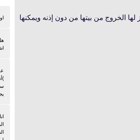
 لها الخروج من بيتها من دون إذنه ويمكنها
او
هل
اش
عن
)أ
سن
يج
ان
ال
لي