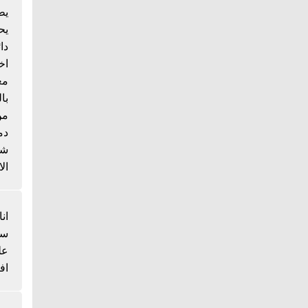
يط
يح
دا
اخ
مع
با
من
دم
شي
الا
انا
سم
عل
اف