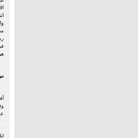
ال
ات
وا
مس
رم
هو
س/
أف
وق
عل
ان