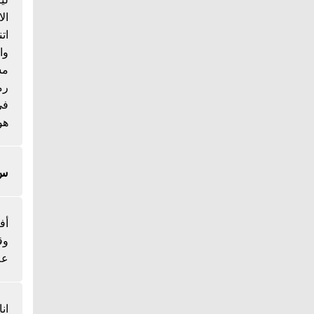
ال
ات
وا
مس
رم
هو
س/
أف
وق
عل
ان