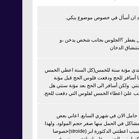
د ان أسأل في خصوص موضوع بنكي.
 يفطر ؟الجلوس بجانب شخص يدخن ،و
تنشاق الدخان
دي مؤنة سنة للخمس(كل السنة اعطي الخمس
نا أسافر للحج ودفعت فلوس الحج قبل مؤنة
تي ولكن أسافر الى الحج بعد مؤنة سنتي هل
ب عليَ اعطاء الخمس لفلوس التي دفعت للحج.
ا حامل الان في شهري السابع. اعاني بعض
مشاكل في الحمل منها صغر حجم المولود. ولهذا
السبب اعطتني الدكتورة ابر (stroide)خصوصا
كتمل نمو الجنين وعلي ان اذهب مرتين في