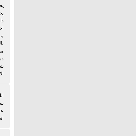
يط
يح
دا
اخ
مع
با
من
دم
شي
الا
انا
سم
عل
اف