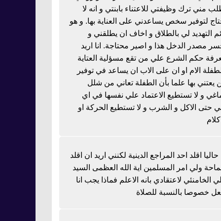
لب مني ترك وظيفتي للاعتناء بابنتي و انه لا
تاج لتوفير سخص يساعدني على العناية بها. و هو
ئم التهديد لي بالطلاق و اخاف ان يطلقني و
سر مصدر الدخل هذا و اصير محتاجة. انا اريد
رفة حكم الشرع علي من تقع مسؤلية العتاية
لطفلة الام او ان على الاب ان يساعد في توفير
 يعتني بها علما بأن الطفلة تعاني من شلل
اغي و لا تستطيع الاعتماد علي نفسها في اي
 حتى الاكل و الشرب و لا تستطيع الحركة او
كلام
 حاليا اقلد احد المراجع الدينية لكنني اريد ان اقلد
احة ولي امر المسلمين اية الله العظمى السيد
ي الخامنئي لاعتقادي بانه الاعلم فماذا يجب انا
عل خصوصا بالنسبة للصلاة