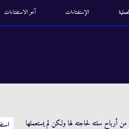
عملية
الإستفتاءات
آخر الاستفتاءات
 من أرباح سنته لحاجته لها ولكن لم يستعملها
استف