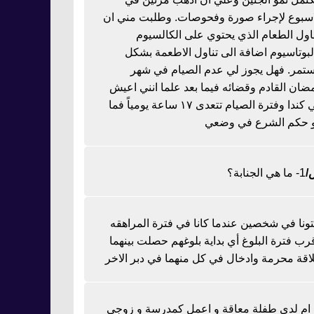
اسبوع لإجراء صورة وفحوصات. وطلبت مني ان
ناول الطعام الذي يحتوي على الكالسيوم
لبوتاسيوم اضافة الى تناول الاطعمة بشكل
تمر. فهل يجوز لي عدم الصيام في شهر
ضان القادم وقضائه فيما بعد علما انني اعيش
في كندا وفترة الصيام تتعدى ١٧ ساعة يومياً فما
 حكم الشرع في وضعي
1- ما هي الجنابة؟
تونا في شخصين عندما كانا في فترة المراهقه
رب فترة البلوغ أي بداية بلوغهم حصلت بينهما
اقة محرمة وادخال في كل منهما في دبر الاخر
ا ام لدي طفلة معاقة و اعمل كمدرسة و زوجي