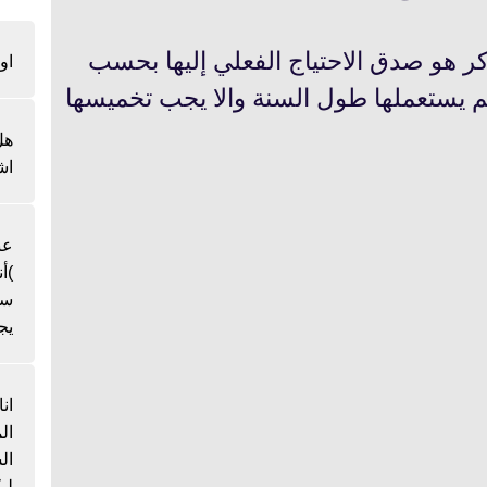
ر هو صدق الاحتياج الفعلي إليها بحسب
او
لم يستعملها طول السنة والا يجب تخميسها
هل
اش
عن
)أ
سن
يج
ان
ال
لي