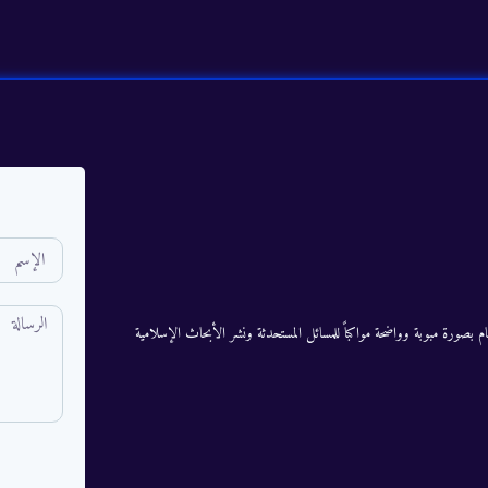
م بصورة مبوبة وواضحة مواكباً للمسائل المستحدثة ونشر الأبحاث الإسلامية