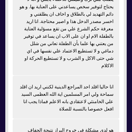
يحتاج لتوفير سخص يساعدني على العناية بها. و هو
دائم التهديد لي بالطلاق و اخاف ان يطلقني و
اخسر مصدر الدخل هذا و اصير محتاجة. انا اريد
معرفة حكم الشرع علي من تقع مسؤلية العتاية
بالطفلة الام او ان على الاب ان يساعد في توفير
من يعتني بها علما بأن الطفلة تعاني من شلل
دماغي و لا تستطيع الاعتماد علي نفسها في اي
شي حتى الاكل و الشرب و لا تستطيع الحركة او
الاكلام
انا حاليا اقلد احد المراجع الدينية لكنني اريد ان اقلد
سماحة ولي امر المسلمين اية الله العظمى السيد
علي الخامنئي لاعتقادي بانه الاعلم فماذا يجب انا
افعل خصوصا بالنسبة للصلاة
هو لدي مشكلة في خروج البراز نتيجة الجفاف