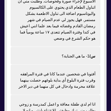
الاسبوع لإجراء صورة وفحوصات. وطلبت مني ان
اتناول الطعام الذي يحتوي على الكالسيوم
والبوتاسيوم اضافة الى تناول الاطعمة بشكل
مستمر. فهل يجوز لي عدم الصيام في شهر
رمضان القادم وقضائه فيما بعد علما انني اعيش
في كندا وفترة الصيام تتعدى ١٧ ساعة يومياً فما
هو حكم الشرع في وضعي
س/
1- ما هي الجنابة؟
أفتونا في شخصين عندما كانا في فترة المراهقه
وقرب فترة البلوغ أي بداية بلوغهم حصلت بينهما
علاقة محرمة وادخال في كل منهما في دبر الاخر
انا ام لدي طفلة معاقة و اعمل كمدرسة و زوجي
يطلب مني ترك وظيفتي للاعتناء بابنتي و انه لا