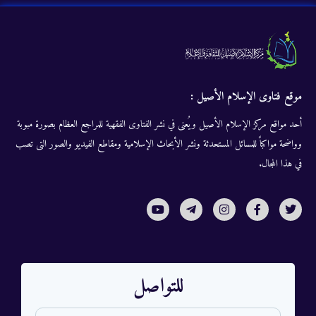
موقع فتاوى الإسلام الأصيل :
أحد مواقع مركز الإسلام الأصيل ويُعنى في نشر الفتاوى الفقهية للمراجع العظام بصورة مبوبة
وواضحة مواكباً للمسائل المستحدثة ونشر الأبحاث الإسلامية ومقاطع الفيديو والصور التى تصب
في هذا المجال.
للتواصل