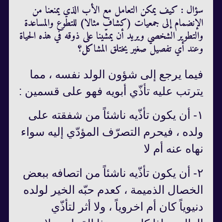
سؤال : كيف يمكن التعامل مع الأب الذي يمنعنا من
الإنضمام إلى جمعيات (كشاف مثالا) للتطوع والمساعدة
والتطوير الشخصي ويريد أن يمشّينا على ذوقه في هذه الحياة
وعند أي تفصيل صغير يختلق المشاكل؟
فيما يرجع إلى شؤون الولد نفسه ، مما
يترتب عليه تأذّي أبويه فهو على قسمين :
١- أن يكون تأذّيه ناشئاً من شفقته على
ولده ، فيحرم التصرّف المؤدّي إليه سواء
نهاه عنه أم لا
٢- أن يكون تأذّيه ناشئاً من اتصافه ببعض
الخصال الذميمة ، كعدم حبّه الخير لولده
دنيوياً كان أم اخروياً ، ولا أثر لتأذّي