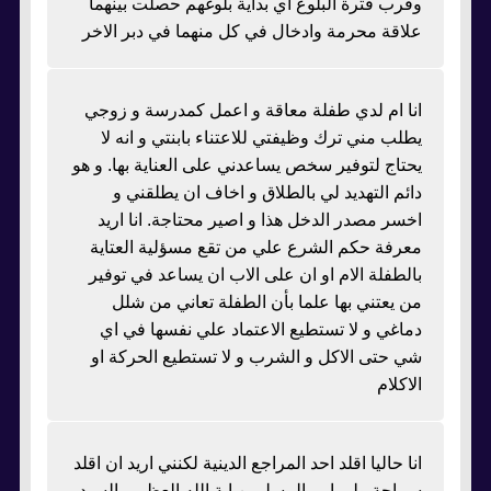
وقرب فترة البلوغ أي بداية بلوغهم حصلت بينهما
علاقة محرمة وادخال في كل منهما في دبر الاخر
انا ام لدي طفلة معاقة و اعمل كمدرسة و زوجي
يطلب مني ترك وظيفتي للاعتناء بابنتي و انه لا
يحتاج لتوفير سخص يساعدني على العناية بها. و هو
دائم التهديد لي بالطلاق و اخاف ان يطلقني و
اخسر مصدر الدخل هذا و اصير محتاجة. انا اريد
معرفة حكم الشرع علي من تقع مسؤلية العتاية
بالطفلة الام او ان على الاب ان يساعد في توفير
من يعتني بها علما بأن الطفلة تعاني من شلل
دماغي و لا تستطيع الاعتماد علي نفسها في اي
شي حتى الاكل و الشرب و لا تستطيع الحركة او
الاكلام
انا حاليا اقلد احد المراجع الدينية لكنني اريد ان اقلد
سماحة ولي امر المسلمين اية الله العظمى السيد