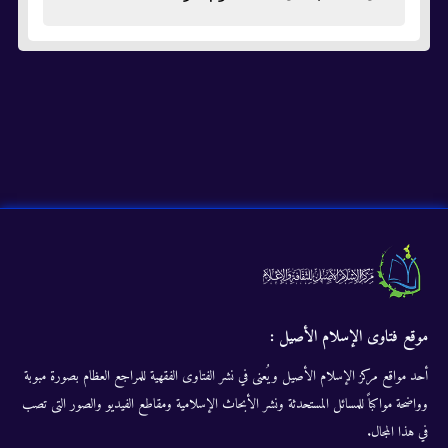
موقع فتاوى الإسلام الأصيل :
أحد مواقع مركز الإسلام الأصيل ويُعنى في نشر الفتاوى الفقهية للمراجع العظام بصورة مبوبة
وواضحة مواكباً للمسائل المستحدثة ونشر الأبحاث الإسلامية ومقاطع الفيديو والصور التى تصب
في هذا المجال.