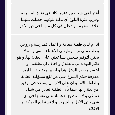
أفتونا في شخصين عندما كانا في فترة المراهقه
وقرب فترة البلوغ أي بداية بلوغهم حصلت بينهما
علاقة محرمة وادخال في كل منهما في دبر الاخر
انا ام لدي طفلة معاقة و اعمل كمدرسة و زوجي
يطلب مني ترك وظيفتي للاعتناء بابنتي و انه لا
يحتاج لتوفير سخص يساعدني على العناية بها. و هو
دائم التهديد لي بالطلاق و اخاف ان يطلقني و
اخسر مصدر الدخل هذا و اصير محتاجة. انا اريد
معرفة حكم الشرع علي من تقع مسؤلية العتاية
بالطفلة الام او ان على الاب ان يساعد في توفير
من يعتني بها علما بأن الطفلة تعاني من شلل
دماغي و لا تستطيع الاعتماد علي نفسها في اي
شي حتى الاكل و الشرب و لا تستطيع الحركة او
الاكلام