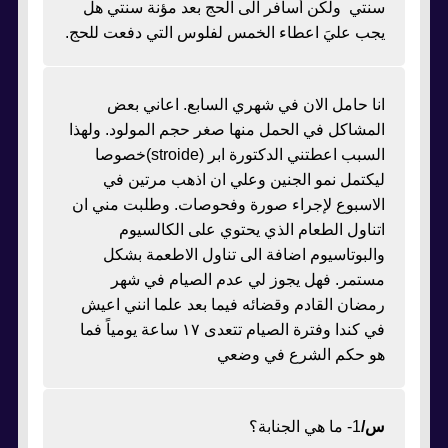
سنتي ولكن أسافر الى الحج بعد مؤنة سنتي هل
يجب عليَ اعطاء الخمس لفلوس التي دفعت للحج.
انا حامل الان في شهري السابع. اعاني بعض
المشاكل في الحمل منها صغر حجم المولود. ولهذا
السبب اعطتني الدكتورة ابر (stroide)خصوصا
ليكتمل نمو الجنين وعلي ان اذهب مرتين في
الاسبوع لإجراء صورة وفحوصات. وطلبت مني ان
اتناول الطعام الذي يحتوي على الكالسيوم
والبوتاسيوم اضافة الى تناول الاطعمة بشكل
مستمر. فهل يجوز لي عدم الصيام في شهر
رمضان القادم وقضائه فيما بعد علما انني اعيش
في كندا وفترة الصيام تتعدى ١٧ ساعة يومياً فما
هو حكم الشرع في وضعي
س/
1- ما هي الجنابة؟