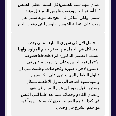
عندي مؤنة سنة للخمس(كل السنة اعطي الخمس
)أنا أسافر للحج ودفعت فلوس الحج قبل مؤنة
سنتي ولكن أسافر الى الحج بعد مؤنة سنتي هل
يجب عليَ اعطاء الخمس لفلوس التي دفعت للحج.
انا حامل الان في شهري السابع. اعاني بعض
المشاكل في الحمل منها صغر حجم المولود. ولهذا
السبب اعطتني الدكتورة ابر (stroide)خصوصا
ليكتمل نمو الجنين وعلي ان اذهب مرتين في
الاسبوع لإجراء صورة وفحوصات. وطلبت مني ان
اتناول الطعام الذي يحتوي على الكالسيوم
والبوتاسيوم اضافة الى تناول الاطعمة بشكل
مستمر. فهل يجوز لي عدم الصيام في شهر
رمضان القادم وقضائه فيما بعد علما انني اعيش
في كندا وفترة الصيام تتعدى ١٧ ساعة يومياً فما
هو حكم الشرع في وضعي