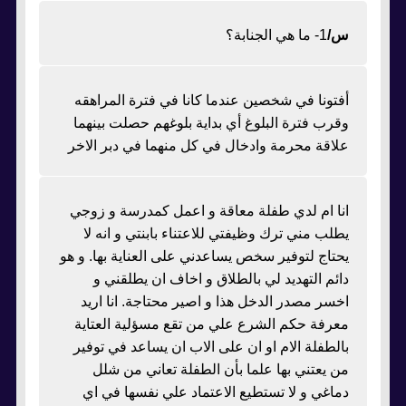
س/
1- ما هي الجنابة؟
أفتونا في شخصين عندما كانا في فترة المراهقه
وقرب فترة البلوغ أي بداية بلوغهم حصلت بينهما
علاقة محرمة وادخال في كل منهما في دبر الاخر
انا ام لدي طفلة معاقة و اعمل كمدرسة و زوجي
يطلب مني ترك وظيفتي للاعتناء بابنتي و انه لا
يحتاج لتوفير سخص يساعدني على العناية بها. و هو
دائم التهديد لي بالطلاق و اخاف ان يطلقني و
اخسر مصدر الدخل هذا و اصير محتاجة. انا اريد
معرفة حكم الشرع علي من تقع مسؤلية العتاية
بالطفلة الام او ان على الاب ان يساعد في توفير
من يعتني بها علما بأن الطفلة تعاني من شلل
دماغي و لا تستطيع الاعتماد علي نفسها في اي