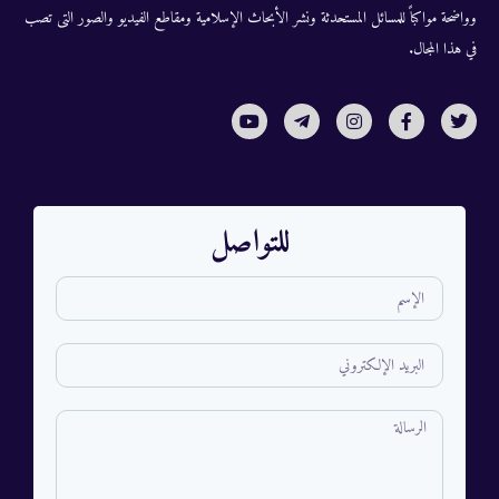
وواضحة مواكباً للمسائل المستحدثة ونشر الأبحاث الإسلامية ومقاطع الفيديو والصور التى تصب
في هذا المجال.
للتواصل