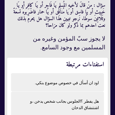
سؤال : منْ قالَ لأخيهِ المُسلِم يَا فَاجِر أو يَا كافِر أو يَا
خَبيث أو يَا فاسِق أو يا مُنافِق أو يَا حمار فاضْرِبُوهُ تسعَةً
وثَلَاثِينَ سوطًا. نرجو تبيين هذا السؤال هل يحرم بذلك
نعت احدهم بما ذكر ولو كان مزاحا؟
لا يجوز سبّ المؤمن وغيره من
المسلمين مع وجود السامع.
استفتاءات مرتبطة
اود ان أسأل في خصوص موضوع بنكي.
هل يفطر ؟الجلوس بجانب شخص يدخن ،و
اشتنشاق الدخان