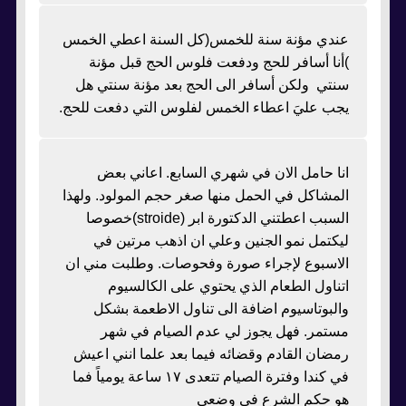
عندي مؤنة سنة للخمس(كل السنة اعطي الخمس
)أنا أسافر للحج ودفعت فلوس الحج قبل مؤنة
سنتي ولكن أسافر الى الحج بعد مؤنة سنتي هل
يجب عليَ اعطاء الخمس لفلوس التي دفعت للحج.
انا حامل الان في شهري السابع. اعاني بعض
المشاكل في الحمل منها صغر حجم المولود. ولهذا
السبب اعطتني الدكتورة ابر (stroide)خصوصا
ليكتمل نمو الجنين وعلي ان اذهب مرتين في
الاسبوع لإجراء صورة وفحوصات. وطلبت مني ان
اتناول الطعام الذي يحتوي على الكالسيوم
والبوتاسيوم اضافة الى تناول الاطعمة بشكل
مستمر. فهل يجوز لي عدم الصيام في شهر
رمضان القادم وقضائه فيما بعد علما انني اعيش
في كندا وفترة الصيام تتعدى ١٧ ساعة يومياً فما
هو حكم الشرع في وضعي