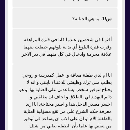
س/
1- ما هي الجنابة؟
أفتونا في شخصين عندما كانا في فترة المراهقه
وقرب فترة البلوغ أي بداية بلوغهم حصلت بينهما
علاقة محرمة وادخال في كل منهما في دبر الاخر
انا ام لدي طفلة معاقة و اعمل كمدرسة و زوجي
يطلب مني ترك وظيفتي للاعتناء بابنتي و انه لا
يحتاج لتوفير سخص يساعدني على العناية بها. و هو
دائم التهديد لي بالطلاق و اخاف ان يطلقني و
اخسر مصدر الدخل هذا و اصير محتاجة. انا اريد
معرفة حكم الشرع علي من تقع مسؤلية العتاية
بالطفلة الام او ان على الاب ان يساعد في توفير
من يعتني بها علما بأن الطفلة تعاني من شلل