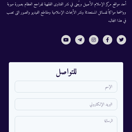
أحد مواقع مركز الإسلام الأصيل ويُعنى في نشر الفتاوى الفقهية للمراجع العظام بصورة مبوبة
وواضحة مواكباً للمسائل المستحدثة ونشر الأبحاث الإسلامية ومقاطع الفيديو والصور التى تصب
في هذا المجال.
للتواصل