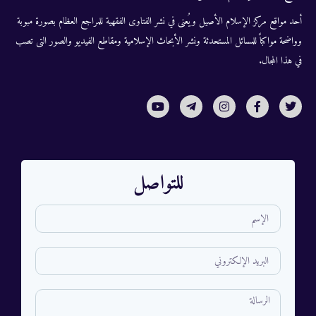
أحد مواقع مركز الإسلام الأصيل ويُعنى في نشر الفتاوى الفقهية للمراجع العظام بصورة مبوبة
وواضحة مواكباً للمسائل المستحدثة ونشر الأبحاث الإسلامية ومقاطع الفيديو والصور التى تصب
في هذا المجال.
للتواصل