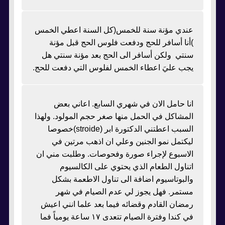
عندي مؤنة سنة للخمس(كل السنة اعطي الخمس
)أنا أسافر للحج ودفعت فلوس الحج قبل مؤنة
سنتي ولكن أسافر الى الحج بعد مؤنة سنتي هل
يجب عليَ اعطاء الخمس لفلوس التي دفعت للحج.
انا حامل الان في شهري السابع. اعاني بعض
المشاكل في الحمل منها صغر حجم المولود. ولهذا
السبب اعطتني الدكتورة ابر (stroide)خصوصا
ليكتمل نمو الجنين وعلي ان اذهب مرتين في
الاسبوع لإجراء صورة وفحوصات. وطلبت مني ان
اتناول الطعام الذي يحتوي على الكالسيوم
والبوتاسيوم اضافة الى تناول الاطعمة بشكل
مستمر. فهل يجوز لي عدم الصيام في شهر
رمضان القادم وقضائه فيما بعد علما انني اعيش
في كندا وفترة الصيام تتعدى ١٧ ساعة يومياً فما