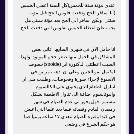
عندي مؤنة سنة للخمس(كل السنة اعطي الخمس
)أنا أسافر للحج ودفعت فلوس الحج قبل مؤنة
سنتي ولكن أسافر الى الحج بعد مؤنة سنتي هل
يجب عليَ اعطاء الخمس لفلوس التي دفعت للحج.
انا حامل الان في شهري السابع. اعاني بعض
المشاكل في الحمل منها صغر حجم المولود. ولهذا
السبب اعطتني الدكتورة ابر (stroide)خصوصا
ليكتمل نمو الجنين وعلي ان اذهب مرتين في
الاسبوع لإجراء صورة وفحوصات. وطلبت مني ان
اتناول الطعام الذي يحتوي على الكالسيوم
والبوتاسيوم اضافة الى تناول الاطعمة بشكل
مستمر. فهل يجوز لي عدم الصيام في شهر
رمضان القادم وقضائه فيما بعد علما انني اعيش
في كندا وفترة الصيام تتعدى ١٧ ساعة يومياً فما
هو حكم الشرع في وضعي