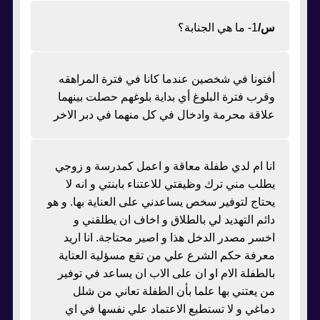
س/
1- ما هي الجنابة؟
أفتونا في شخصين عندما كانا في فترة المراهقه
وقرب فترة البلوغ أي بداية بلوغهم حصلت بينهما
علاقة محرمة وادخال في كل منهما في دبر الاخر
انا ام لدي طفلة معاقة و اعمل كمدرسة و زوجي
يطلب مني ترك وظيفتي للاعتناء بابنتي و انه لا
يحتاج لتوفير سخص يساعدني على العناية بها. و هو
دائم التهديد لي بالطلاق و اخاف ان يطلقني و
اخسر مصدر الدخل هذا و اصير محتاجة. انا اريد
معرفة حكم الشرع علي من تقع مسؤلية العتاية
بالطفلة الام او ان على الاب ان يساعد في توفير
من يعتني بها علما بأن الطفلة تعاني من شلل
دماغي و لا تستطيع الاعتماد علي نفسها في اي