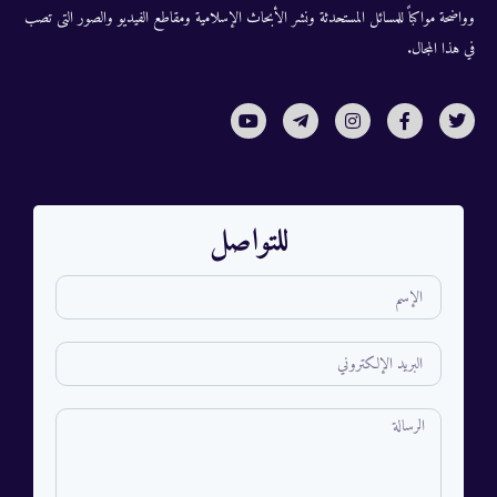
وواضحة مواكباً للمسائل المستحدثة ونشر الأبحاث الإسلامية ومقاطع الفيديو والصور التى تصب
في هذا المجال.
للتواصل