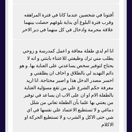
أفتونا في شخصين عندما كانا في فترة المراهقه
وقرب فترة البلوغ أي بداية بلوغهم حصلت بينهما
علاقة محرمة وادخال في كل منهما في دبر الاخر
انا ام لدي طفلة معاقة و اعمل كمدرسة و زوجي
يطلب مني ترك وظيفتي للاعتناء بابنتي و انه لا
يحتاج لتوفير سخص يساعدني على العناية بها. و هو
دائم التهديد لي بالطلاق و اخاف ان يطلقني و
اخسر مصدر الدخل هذا و اصير محتاجة. انا اريد
معرفة حكم الشرع علي من تقع مسؤلية العتاية
بالطفلة الام او ان على الاب ان يساعد في توفير
من يعتني بها علما بأن الطفلة تعاني من شلل
دماغي و لا تستطيع الاعتماد علي نفسها في اي
شي حتى الاكل و الشرب و لا تستطيع الحركة او
الاكلام