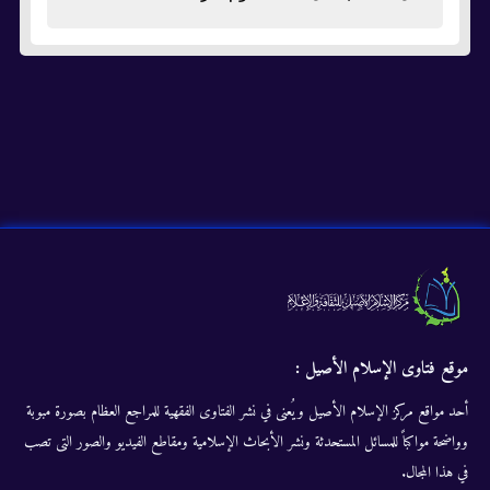
موقع فتاوى الإسلام الأصيل :
أحد مواقع مركز الإسلام الأصيل ويُعنى في نشر الفتاوى الفقهية للمراجع العظام بصورة مبوبة
وواضحة مواكباً للمسائل المستحدثة ونشر الأبحاث الإسلامية ومقاطع الفيديو والصور التى تصب
في هذا المجال.