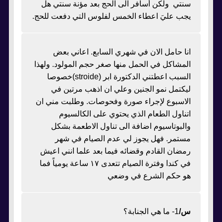
سنتي ولكن أسافر الى الحج بعد مؤنة سنتي هل
يجب عليَ اعطاء الخمس لفلوس التي دفعت للحج.
انا حامل الان في شهري السابع. اعاني بعض
المشاكل في الحمل منها صغر حجم المولود. ولهذا
السبب اعطتني الدكتورة ابر (stroide)خصوصا
ليكتمل نمو الجنين وعلي ان اذهب مرتين في
الاسبوع لإجراء صورة وفحوصات. وطلبت مني ان
اتناول الطعام الذي يحتوي على الكالسيوم
والبوتاسيوم اضافة الى تناول الاطعمة بشكل
مستمر. فهل يجوز لي عدم الصيام في شهر
رمضان القادم وقضائه فيما بعد علما انني اعيش
في كندا وفترة الصيام تتعدى ١٧ ساعة يومياً فما
هو حكم الشرع في وضعي
س/
1- ما هي الجنابة؟