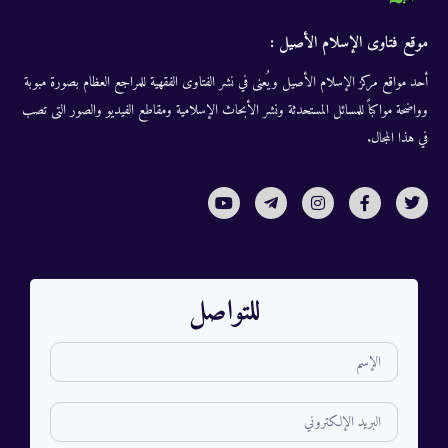
موقع فتاوى الإسلام الأصيل :
أحد مواقع مركز الإسلام الأصيل ويُعنى في نشر الفتاوى الفقهية للمراجع العظام بصورة مبوبة
وواضحة مواكباً للمسائل المستحدثة ونشر الأبحاث الإسلامية ومقاطع الفيديو والصور التى تصب
في هذا المجال.
للتواصل