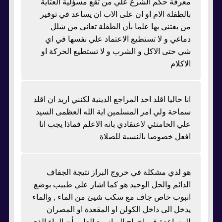
معرفة حكم الشرع علي من تقع مسؤلية العتاية
بالطفلة الام او ان على الاب ان يساعد في توفير
من يعتني بها علما بأن الطفلة تعاني من شلل
دماغي و لا تستطيع الاعتماد علي نفسها في اي
شي حتى الاكل و الشرب و لا تستطيع الحركة او
الاكلام
انا حاليا اقلد احد المراجع الدينية لكنني اريد ان اقلد
سماحة ولي امر المسلمين اية الله العظمى السيد
علي الخامنئي لاعتقادي بانه الاعلم فماذا يجب انا
افعل خصوصا بالنسبة للصلاة
هو لدي مشكلة في خروج البراز نتيجة الجفاف
الدائم والحل الوحيد هو كما اشار علي طبيب بوضع
انبوب خاص جاف مع سكب شيئ من الماء , والماء
يدخل الى داخل الكولن او المقعدة او المصران
للمساعدة في اخراج البراز مع العلم بأن الماء الذي