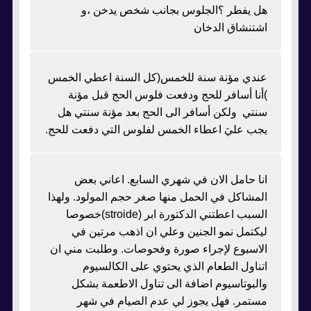
هل يفطر ؟الجلوس بجانب شخص يدخن ،و
اشتنشاق الدخان
عندي مؤنة سنة للخمس(كل السنة اعطي الخمس
)أنا أسافر للحج ودفعت فلوس الحج قبل مؤنة
سنتي ولكن أسافر الى الحج بعد مؤنة سنتي هل
يجب عليَ اعطاء الخمس لفلوس التي دفعت للحج.
انا حامل الان في شهري السابع. اعاني بعض
المشاكل في الحمل منها صغر حجم المولود. ولهذا
السبب اعطتني الدكتورة ابر (stroide)خصوصا
ليكتمل نمو الجنين وعلي ان اذهب مرتين في
الاسبوع لإجراء صورة وفحوصات. وطلبت مني ان
اتناول الطعام الذي يحتوي على الكالسيوم
والبوتاسيوم اضافة الى تناول الاطعمة بشكل
مستمر. فهل يجوز لي عدم الصيام في شهر