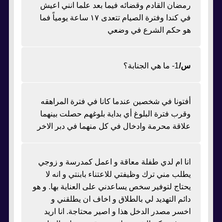
رمضان القادم وقضائه فيما بعد علما انني اعيش
في كندا وفترة الصيام تتعدى ١٧ ساعة يومياً فما
هو حكم الشرع في وضعي
س/
1- ما هي الجنابة؟
أفتونا في شخصين عندما كانا في فترة المراهقه
وقرب فترة البلوغ أي بداية بلوغهم حصلت بينهما
علاقة محرمة وادخال في كل منهما في دبر الاخر
انا ام لدي طفلة معاقة و اعمل كمدرسة و زوجي
يطلب مني ترك وظيفتي للاعتناء بابنتي و انه لا
يحتاج لتوفير سخص يساعدني على العناية بها. و هو
دائم التهديد لي بالطلاق و اخاف ان يطلقني و
اخسر مصدر الدخل هذا و اصير محتاجة. انا اريد