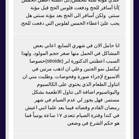
)أنا أسافر للحج ودفعت فلوس الحج قبل مؤنة
سنتي ولكن أسافر الى الحج بعد مؤنة سنتي هل
يجب عليَ اعطاء الخمس لفلوس التي دفعت للحج.
انا حامل الان في شهري السابع. اعاني بعض
المشاكل في الحمل منها صغر حجم المولود. ولهذا
السبب اعطتني الدكتورة ابر (stroide)خصوصا
ليكتمل نمو الجنين وعلي ان اذهب مرتين في
الاسبوع لإجراء صورة وفحوصات. وطلبت مني ان
اتناول الطعام الذي يحتوي على الكالسيوم
والبوتاسيوم اضافة الى تناول الاطعمة بشكل
مستمر. فهل يجوز لي عدم الصيام في شهر
رمضان القادم وقضائه فيما بعد علما انني اعيش
في كندا وفترة الصيام تتعدى ١٧ ساعة يومياً فما
هو حكم الشرع في وضعي