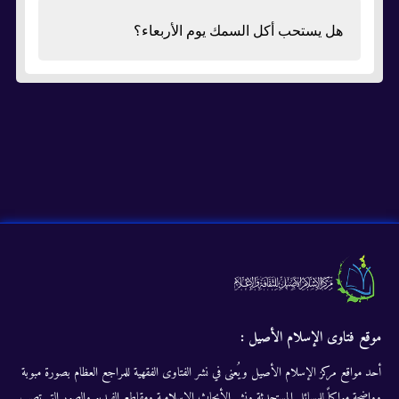
هل يستحب أكل السمك يوم الأربعاء؟
موقع فتاوى الإسلام الأصيل :
أحد مواقع مركز الإسلام الأصيل ويُعنى في نشر الفتاوى الفقهية للمراجع العظام بصورة مبوبة
وواضحة مواكباً للمسائل المستحدثة ونشر الأبحاث الإسلامية ومقاطع الفيديو والصور التى تصب