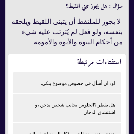
سؤال : هل يجوز تبني اللقيط؟
لا يجوز للملتقط أن يتبنى اللقيط ويلحقه
بنفسه، ولو فَعل لم يُترتب عليه شيء
من أحكام البنوة والأبوة والأمومة.
استفتاءات مرتبطة
اود ان أسأل في خصوص موضوع بنكي.
هل يفطر ؟الجلوس بجانب شخص يدخن ،و
اشتنشاق الدخان
عندي مؤنة سنة للخمس(كل السنة اعطي الخمس