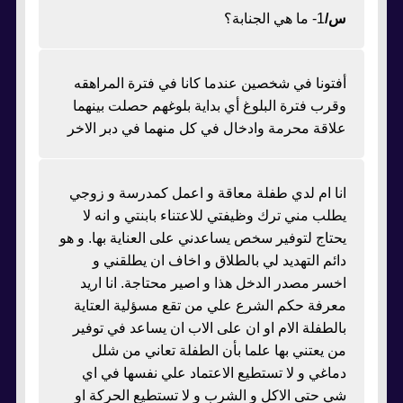
س/
1- ما هي الجنابة؟
أفتونا في شخصين عندما كانا في فترة المراهقه
وقرب فترة البلوغ أي بداية بلوغهم حصلت بينهما
علاقة محرمة وادخال في كل منهما في دبر الاخر
انا ام لدي طفلة معاقة و اعمل كمدرسة و زوجي
يطلب مني ترك وظيفتي للاعتناء بابنتي و انه لا
يحتاج لتوفير سخص يساعدني على العناية بها. و هو
دائم التهديد لي بالطلاق و اخاف ان يطلقني و
اخسر مصدر الدخل هذا و اصير محتاجة. انا اريد
معرفة حكم الشرع علي من تقع مسؤلية العتاية
بالطفلة الام او ان على الاب ان يساعد في توفير
من يعتني بها علما بأن الطفلة تعاني من شلل
دماغي و لا تستطيع الاعتماد علي نفسها في اي
شي حتى الاكل و الشرب و لا تستطيع الحركة او