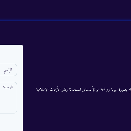
م بصورة مبوبة وواضحة مواكباً للمسائل المستحدثة ونشر الأبحاث الإسلامية