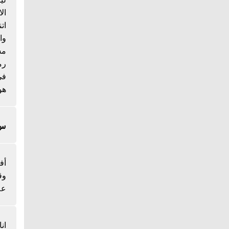
ال
ات
وا
مس
رم
هو
س/
أف
وق
عل
ان