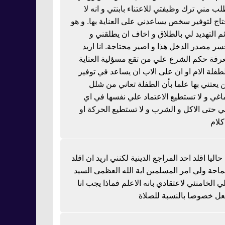
لب مني ترك وظيفتي للاعتناء بابنتي و انه لا
تاج لتوفير سخص يساعدني على العناية بها. و هو
ئم التهديد لي بالطلاق و اخاف ان يطلقني و
سر مصدر الدخل هذا و اصير محتاجة. انا اريد
رفة حكم الشرع علي من تقع مسؤلية العتاية
لطفلة الام او ان على الاب ان يساعد في توفير
 يعتني بها علما بأن الطفلة تعاني من شلل
اغي و لا تستطيع الاعتماد علي نفسها في اي
 حتى الاكل و الشرب و لا تستطيع الحركة او
كلام
 حاليا اقلد احد المراجع الدينية لكنني اريد ان اقلد
احة ولي امر المسلمين اية الله العظمى السيد
ي الخامنئي لاعتقادي بانه الاعلم فماذا يجب انا
عل خصوصا بالنسبة للصلاة