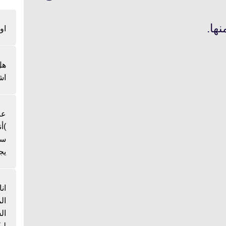
نها.
او
هل
اش
عن
)أ
سن
يج
ان
ال
لي