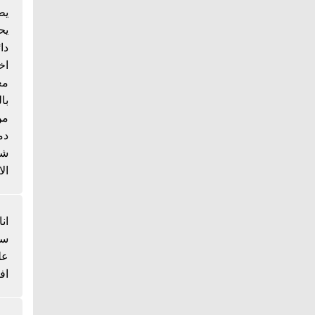
يط
يح
دا
اخ
مع
با
من
دم
شي
الا
انا
سم
عل
اف