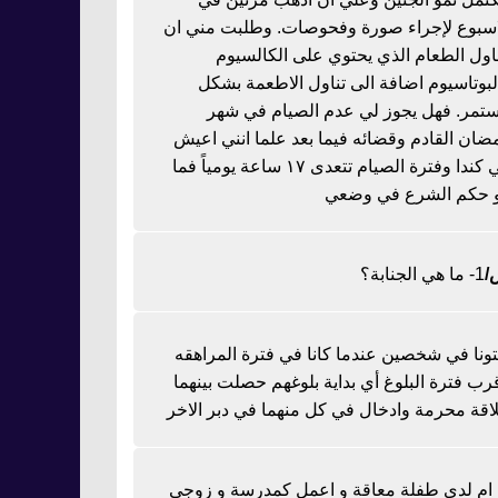
اسبوع لإجراء صورة وفحوصات. وطلبت مني ان
ناول الطعام الذي يحتوي على الكالسيوم
لبوتاسيوم اضافة الى تناول الاطعمة بشكل
تمر. فهل يجوز لي عدم الصيام في شهر
ضان القادم وقضائه فيما بعد علما انني اعيش
في كندا وفترة الصيام تتعدى ١٧ ساعة يومياً فما
 حكم الشرع في وضعي
1- ما هي الجنابة؟
تونا في شخصين عندما كانا في فترة المراهقه
رب فترة البلوغ أي بداية بلوغهم حصلت بينهما
اقة محرمة وادخال في كل منهما في دبر الاخر
ا ام لدي طفلة معاقة و اعمل كمدرسة و زوجي