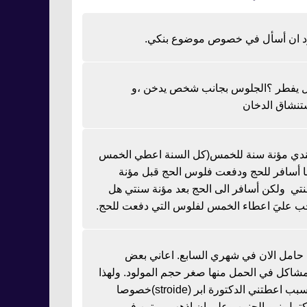
د ان أسأل في خصوص موضوع بنكي.
 يفطر ؟الجلوس بجانب شخص يدخن ،و
تنشاق الدخان
دي مؤنة سنة للخمس(كل السنة اعطي الخمس
نا أسافر للحج ودفعت فلوس الحج قبل مؤنة
تي ولكن أسافر الى الحج بعد مؤنة سنتي هل
ب عليَ اعطاء الخمس لفلوس التي دفعت للحج.
ا حامل الان في شهري السابع. اعاني بعض
مشاكل في الحمل منها صغر حجم المولود. ولهذا
السبب اعطتني الدكتورة ابر (stroide)خصوصا
كتمل نمو الجنين وعلي ان اذهب مرتين في