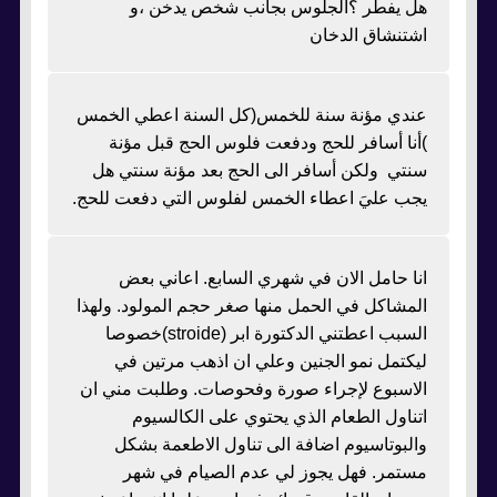
هل يفطر ؟الجلوس بجانب شخص يدخن ،و
اشتنشاق الدخان
عندي مؤنة سنة للخمس(كل السنة اعطي الخمس
)أنا أسافر للحج ودفعت فلوس الحج قبل مؤنة
سنتي ولكن أسافر الى الحج بعد مؤنة سنتي هل
يجب عليَ اعطاء الخمس لفلوس التي دفعت للحج.
انا حامل الان في شهري السابع. اعاني بعض
المشاكل في الحمل منها صغر حجم المولود. ولهذا
السبب اعطتني الدكتورة ابر (stroide)خصوصا
ليكتمل نمو الجنين وعلي ان اذهب مرتين في
الاسبوع لإجراء صورة وفحوصات. وطلبت مني ان
اتناول الطعام الذي يحتوي على الكالسيوم
والبوتاسيوم اضافة الى تناول الاطعمة بشكل
مستمر. فهل يجوز لي عدم الصيام في شهر