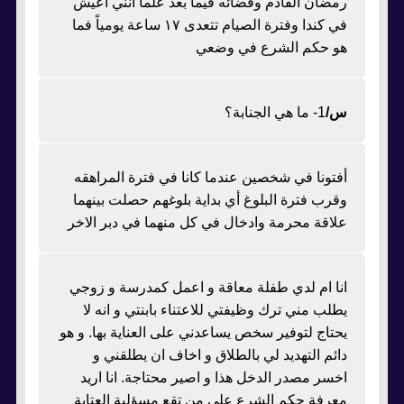
رمضان القادم وقضائه فيما بعد علما انني اعيش
في كندا وفترة الصيام تتعدى ١٧ ساعة يومياً فما
هو حكم الشرع في وضعي
س/
1- ما هي الجنابة؟
أفتونا في شخصين عندما كانا في فترة المراهقه
وقرب فترة البلوغ أي بداية بلوغهم حصلت بينهما
علاقة محرمة وادخال في كل منهما في دبر الاخر
انا ام لدي طفلة معاقة و اعمل كمدرسة و زوجي
يطلب مني ترك وظيفتي للاعتناء بابنتي و انه لا
يحتاج لتوفير سخص يساعدني على العناية بها. و هو
دائم التهديد لي بالطلاق و اخاف ان يطلقني و
اخسر مصدر الدخل هذا و اصير محتاجة. انا اريد
معرفة حكم الشرع علي من تقع مسؤلية العتاية