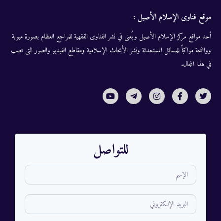
موقع فتاوى الإسلام الأصيل :
أحد مواقع مركز الإسلام الأصيل ويُعنى في نشر الفتاوى الفقهية للمراجع العظام بصورة مبوبة
وواضحة مواكباً للمسائل المستحدثة ونشر الأبحاث الإسلامية ومقاطع الفيديو والصور التى تصب
في هذا المجال.
للتواصل