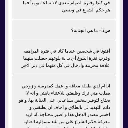
في كندا وفترة الصيام تتعدى ١٧ ساعة يومياً فما
هو حكم الشرع في وضعي
س/
1- ما هي الجنابة؟
أفتونا في شخصين عندما كانا في فترة المراهقه
وقرب فترة البلوغ أي بداية بلوغهم حصلت بينهما
علاقة محرمة وادخال في كل منهما في دبر الاخر
انا ام لدي طفلة معاقة و اعمل كمدرسة و زوجي
يطلب مني ترك وظيفتي للاعتناء بابنتي و انه لا
يحتاج لتوفير سخص يساعدني على العناية بها. و هو
دائم التهديد لي بالطلاق و اخاف ان يطلقني و
اخسر مصدر الدخل هذا و اصير محتاجة. انا اريد
معرفة حكم الشرع علي من تقع مسؤلية العتاية