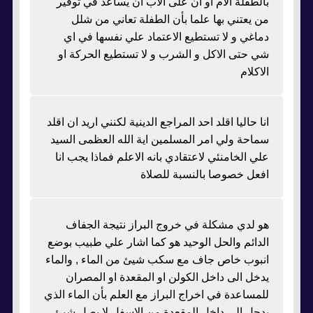
بالطفلة الام او ان على الاب ان يساعد في توفير
من يعتني بها علما بأن الطفلة تعاني من شلل
دماغي و لا تستطيع الاعتماد علي نفسها في اي
شي حتى الاكل و الشرب و لا تستطيع الحركة او
الاكلام
انا حاليا اقلد احد المراجع الدينية لكنني اريد ان اقلد
سماحة ولي امر المسلمين اية الله العظمى السيد
علي الخامنئي لاعتقادي بانه الاعلم فماذا يجب انا
افعل خصوصا بالنسبة للصلاة
هو لدي مشكلة في خروج البراز نتيجة الجفاف
الدائم والحل الوحيد هو كما اشار علي طبيب بوضع
انبوب خاص جاف مع سكب شيئ من الماء , والماء
يدخل الى داخل الكولن او المقعدة او المصران
للمساعدة في اخراج البراز مع العلم بأن الماء الذي
يدحل الى داخل المقعدة من الاسفل لا يصل شيئ