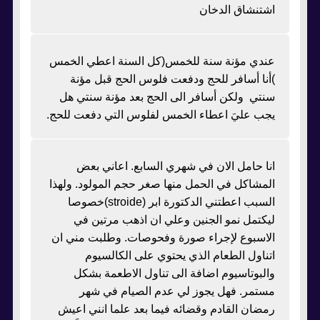
اشتنشاق الدخان
عندي مؤنة سنة للخمس(كل السنة اعطي الخمس
)أنا أسافر للحج ودفعت فلوس الحج قبل مؤنة
سنتي ولكن أسافر الى الحج بعد مؤنة سنتي هل
يجب عليَ اعطاء الخمس لفلوس التي دفعت للحج.
انا حامل الان في شهري السابع. اعاني بعض
المشاكل في الحمل منها صغر حجم المولود. ولهذا
السبب اعطتني الدكتورة ابر (stroide)خصوصا
ليكتمل نمو الجنين وعلي ان اذهب مرتين في
الاسبوع لإجراء صورة وفحوصات. وطلبت مني ان
اتناول الطعام الذي يحتوي على الكالسيوم
والبوتاسيوم اضافة الى تناول الاطعمة بشكل
مستمر. فهل يجوز لي عدم الصيام في شهر
رمضان القادم وقضائه فيما بعد علما انني اعيش