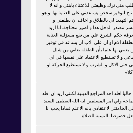
لب مني ترك وظيفتي للاعتناء بابنتي و انه لا
تاج لتوفير سخص يساعدني على العناية بها. و هو
ئم التهديد لي بالطلاق و اخاف ان يطلقني و
سر مصدر الدخل هذا و اصير محتاجة. انا اريد
رفة حكم الشرع علي من تقع مسؤلية العتاية
لطفلة الام او ان على الاب ان يساعد في توفير
 يعتني بها علما بأن الطفلة تعاني من شلل
اغي و لا تستطيع الاعتماد علي نفسها في اي
 حتى الاكل و الشرب و لا تستطيع الحركة او
كلام
 حاليا اقلد احد المراجع الدينية لكنني اريد ان اقلد
احة ولي امر المسلمين اية الله العظمى السيد
ي الخامنئي لاعتقادي بانه الاعلم فماذا يجب انا
عل خصوصا بالنسبة للصلاة