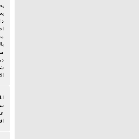
يط
يح
دا
اخ
مع
با
من
دم
شي
الا
انا
سم
عل
اف