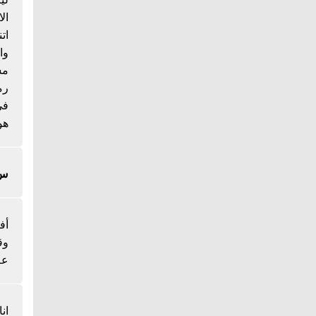
ال
ات
وا
مس
رم
هو
س/
أف
وق
عل
ان