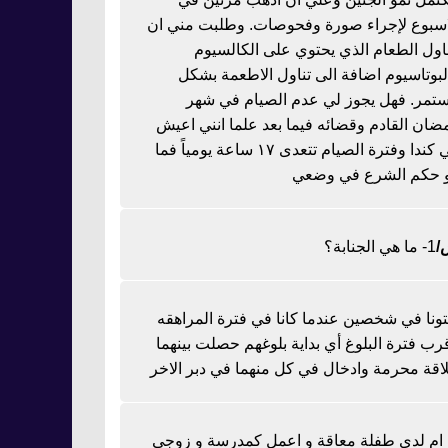
اسبوع لإجراء صورة وفحوصات. وطلبت مني ان
ناول الطعام الذي يحتوي على الكالسيوم
لبوتاسيوم اضافة الى تناول الاطعمة بشكل
تمر. فهل يجوز لي عدم الصيام في شهر
ضان القادم وقضائه فيما بعد علما انني اعيش
في كندا وفترة الصيام تتعدى ١٧ ساعة يومياً فما
 حكم الشرع في وضعي
1- ما هي الجنابة؟
تونا في شخصين عندما كانا في فترة المراهقه
رب فترة البلوغ أي بداية بلوغهم حصلت بينهما
اقة محرمة وادخال في كل منهما في دبر الاخر
ا ام لدي طفلة معاقة و اعمل كمدرسة و زوجي