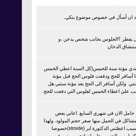
د ان أسأل في خصوص موضوع بنكي.
 يفطر ؟الجلوس بجانب شخص يدخن ،و
تنشاق الدخان
دي مؤنة سنة للخمس(كل السنة اعطي الخمس
نا أسافر للحج ودفعت فلوس الحج قبل مؤنة
تي ولكن أسافر الى الحج بعد مؤنة سنتي هل
ب عليَ اعطاء الخمس لفلوس التي دفعت للحج.
ا حامل الان في شهري السابع. اعاني بعض
مشاكل في الحمل منها صغر حجم المولود. ولهذا
السبب اعطتني الدكتورة ابر (stroide)خصوصا
كتمل نمو الجنين وعلي ان اذهب مرتين في