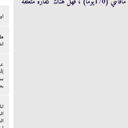
بعد. والان قمت بحساب المدة وقمت بقضاء مافاتني (170يوما) ، فهل هناك كفارة متعلقه
او
هل
اش
عن
)أ
سن
يج
ان
ال
لي