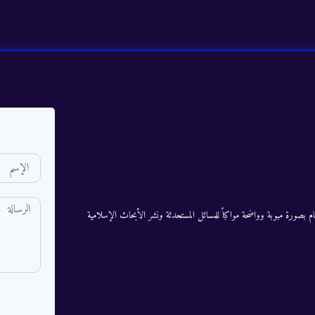
م بصورة مبوبة وواضحة مواكباً للمسائل المستحدثة ونشر الأبحاث الإسلامية