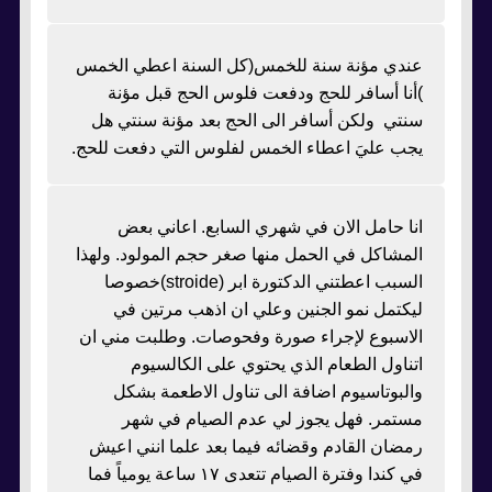
عندي مؤنة سنة للخمس(كل السنة اعطي الخمس
)أنا أسافر للحج ودفعت فلوس الحج قبل مؤنة
سنتي ولكن أسافر الى الحج بعد مؤنة سنتي هل
يجب عليَ اعطاء الخمس لفلوس التي دفعت للحج.
انا حامل الان في شهري السابع. اعاني بعض
المشاكل في الحمل منها صغر حجم المولود. ولهذا
السبب اعطتني الدكتورة ابر (stroide)خصوصا
ليكتمل نمو الجنين وعلي ان اذهب مرتين في
الاسبوع لإجراء صورة وفحوصات. وطلبت مني ان
اتناول الطعام الذي يحتوي على الكالسيوم
والبوتاسيوم اضافة الى تناول الاطعمة بشكل
مستمر. فهل يجوز لي عدم الصيام في شهر
رمضان القادم وقضائه فيما بعد علما انني اعيش
في كندا وفترة الصيام تتعدى ١٧ ساعة يومياً فما