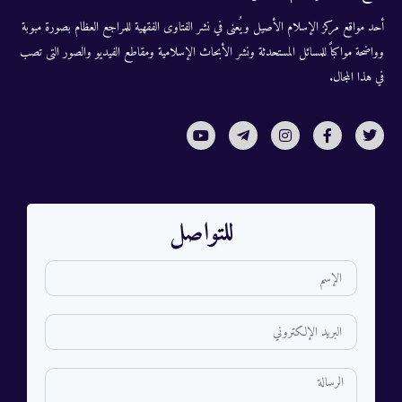
أحد مواقع مركز الإسلام الأصيل ويُعنى في نشر الفتاوى الفقهية للمراجع العظام بصورة مبوبة
وواضحة مواكباً للمسائل المستحدثة ونشر الأبحاث الإسلامية ومقاطع الفيديو والصور التى تصب
في هذا المجال.
للتواصل