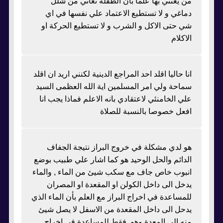
من يعتني بها علما بأن الطفلة تعاني من شلل
دماغي و لا تستطيع الاعتماد علي نفسها في اي
شي حتى الاكل و الشرب و لا تستطيع الحركة او
الاكلام
انا حاليا اقلد احد المراجع الدينية لكنني اريد ان اقلد
سماحة ولي امر المسلمين اية الله العظمى السيد
علي الخامنئي لاعتقادي بانه الاعلم فماذا يجب انا
افعل خصوصا بالنسبة للصلاة
هو لدي مشكلة في خروج البراز نتيجة الجفاف
الدائم والحل الوحيد هو كما اشار علي طبيب بوضع
انبوب خاص جاف مع سكب شيئ من الماء , والماء
يدخل الى داخل الكولن او المقعدة او المصران
للمساعدة في اخراج البراز مع العلم بأن الماء الذي
يدحل الى داخل المقعدة من الاسفل لا يصل شيئ
منه الى المعدة وهو فقط للمساعدة في اخراج