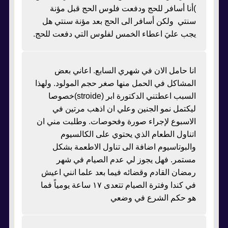
)أنا أسافر للحج ودفعت فلوس الحج قبل مؤنة
سنتي ولكن أسافر الى الحج بعد مؤنة سنتي هل
يجب عليَ اعطاء الخمس لفلوس التي دفعت للحج.
انا حامل الان في شهري السابع. اعاني بعض
المشاكل في الحمل منها صغر حجم المولود. ولهذا
السبب اعطتني الدكتورة ابر (stroide)خصوصا
ليكتمل نمو الجنين وعلي ان اذهب مرتين في
الاسبوع لإجراء صورة وفحوصات. وطلبت مني ان
اتناول الطعام الذي يحتوي على الكالسيوم
والبوتاسيوم اضافة الى تناول الاطعمة بشكل
مستمر. فهل يجوز لي عدم الصيام في شهر
رمضان القادم وقضائه فيما بعد علما انني اعيش
في كندا وفترة الصيام تتعدى ١٧ ساعة يومياً فما
هو حكم الشرع في وضعي