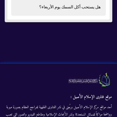
هل يستحب أكل السمك يوم الأربعاء؟
موقع فتاوى الإسلام الأصيل :
أحد مواقع مركز الإسلام الأصيل ويُعنى في نشر الفتاوى الفقهية للمراجع العظام بصورة مبوبة
وواضحة مواكباً للمسائل المستحدثة ونشر الأبحاث الإسلامية ومقاطع الفيديو والصور التى تصب