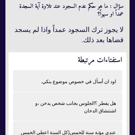
سؤال : ما هو حكم عدم السجود عند تلاوة آية السجدة
عمداً او سهواً؟
لا يجوز ترك السجود عمداً واذا لم يسجد
قضاها بعد ذلك.
استفتاءات مرتبطة
اود ان أسأل في خصوص موضوع بنكي.
هل يفطر ؟الجلوس بجانب شخص يدخن ،و
اشتنشاق الدخان
عندي مؤنة سنة للخمس(كل السنة اعطي الخمس