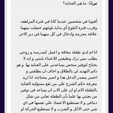
س/
1- ما هي الجنابة؟
أفتونا في شخصين عندما كانا في فترة المراهقه
وقرب فترة البلوغ أي بداية بلوغهم حصلت بينهما
علاقة محرمة وادخال في كل منهما في دبر الاخر
انا ام لدي طفلة معاقة و اعمل كمدرسة و زوجي
يطلب مني ترك وظيفتي للاعتناء بابنتي و انه لا
يحتاج لتوفير سخص يساعدني على العناية بها. و هو
دائم التهديد لي بالطلاق و اخاف ان يطلقني و
اخسر مصدر الدخل هذا و اصير محتاجة. انا اريد
معرفة حكم الشرع علي من تقع مسؤلية العتاية
بالطفلة الام او ان على الاب ان يساعد في توفير
من يعتني بها علما بأن الطفلة تعاني من شلل
دماغي و لا تستطيع الاعتماد علي نفسها في اي
شي حتى الاكل و الشرب و لا تستطيع الحركة او