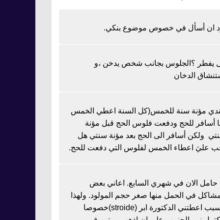
د ان أسأل في خصوص موضوع بنكي.
 يفطر ؟الجلوس بجانب شخص يدخن ،و
تنشاق الدخان
دي مؤنة سنة للخمس(كل السنة اعطي الخمس
نا أسافر للحج ودفعت فلوس الحج قبل مؤنة
تي ولكن أسافر الى الحج بعد مؤنة سنتي هل
ب عليَ اعطاء الخمس لفلوس التي دفعت للحج.
ا حامل الان في شهري السابع. اعاني بعض
مشاكل في الحمل منها صغر حجم المولود. ولهذا
السبب اعطتني الدكتورة ابر (stroide)خصوصا
كتمل نمو الجنين وعلي ان اذهب مرتين في