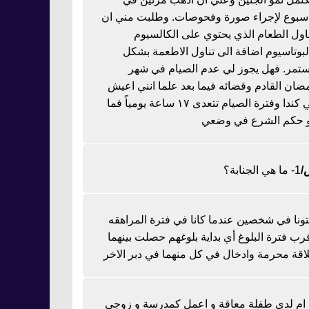
اسبوع لإجراء صورة وفحوصات. وطلبت مني ان
ناول الطعام الذي يحتوي على الكالسيوم
لبوتاسيوم اضافة الى تناول الاطعمة بشكل
تمر. فهل يجوز لي عدم الصيام في شهر
ضان القادم وقضائه فيما بعد علما انني اعيش
في كندا وفترة الصيام تتعدى ١٧ ساعة يومياً فما
 حكم الشرع في وضعي
1- ما هي الجنابة؟
تونا في شخصين عندما كانا في فترة المراهقه
رب فترة البلوغ أي بداية بلوغهم حصلت بينهما
اقة محرمة وادخال في كل منهما في دبر الاخر
ا ام لدي طفلة معاقة و اعمل كمدرسة و زوجي