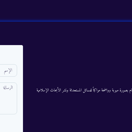
م بصورة مبوبة وواضحة مواكباً للمسائل المستحدثة ونشر الأبحاث الإسلامية