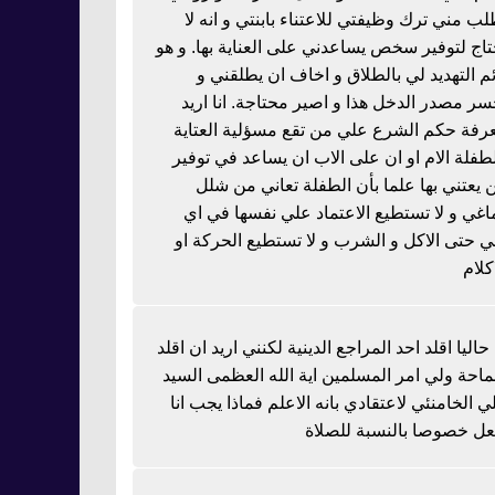
لب مني ترك وظيفتي للاعتناء بابنتي و انه لا
تاج لتوفير سخص يساعدني على العناية بها. و هو
ئم التهديد لي بالطلاق و اخاف ان يطلقني و
سر مصدر الدخل هذا و اصير محتاجة. انا اريد
رفة حكم الشرع علي من تقع مسؤلية العتاية
لطفلة الام او ان على الاب ان يساعد في توفير
 يعتني بها علما بأن الطفلة تعاني من شلل
اغي و لا تستطيع الاعتماد علي نفسها في اي
 حتى الاكل و الشرب و لا تستطيع الحركة او
كلام
 حاليا اقلد احد المراجع الدينية لكنني اريد ان اقلد
احة ولي امر المسلمين اية الله العظمى السيد
ي الخامنئي لاعتقادي بانه الاعلم فماذا يجب انا
عل خصوصا بالنسبة للصلاة