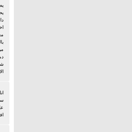
يط
يح
دا
اخ
مع
با
من
دم
شي
الا
انا
سم
عل
اف