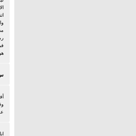
ال
ات
وا
مس
رم
هو
س/
أف
وق
عل
ان