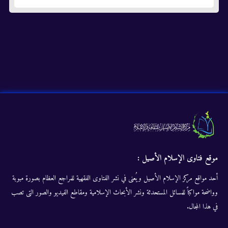
موقع فتاوى الإسلام الأصيل :
أحد مواقع مركز الإسلام الأصيل ويُعنى في نشر الفتاوى الفقهية للمراجع العظام بصورة مبوبة
وواضحة مواكباً للمسائل المستحدثة ونشر الأبحاث الإسلامية ومقاطع الفيديو والصور التى تصب
في هذا المجال.