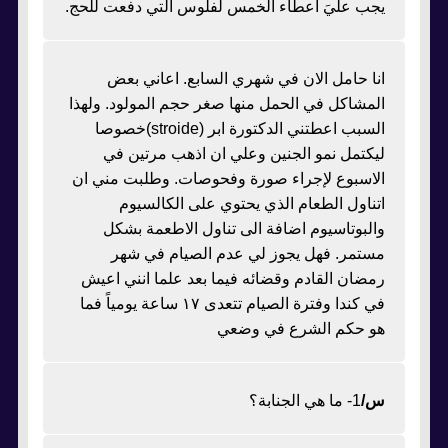
يجب عليَ اعطاء الخمس لفلوس التي دفعت للحج.
انا حامل الان في شهري السابع. اعاني بعض
المشاكل في الحمل منها صغر حجم المولود. ولهذا
السبب اعطتني الدكتورة ابر (stroide)خصوصا
ليكتمل نمو الجنين وعلي ان اذهب مرتين في
الاسبوع لإجراء صورة وفحوصات. وطلبت مني ان
اتناول الطعام الذي يحتوي على الكالسيوم
والبوتاسيوم اضافة الى تناول الاطعمة بشكل
مستمر. فهل يجوز لي عدم الصيام في شهر
رمضان القادم وقضائه فيما بعد علما انني اعيش
في كندا وفترة الصيام تتعدى ١٧ ساعة يومياً فما
هو حكم الشرع في وضعي
س/
1- ما هي الجنابة؟