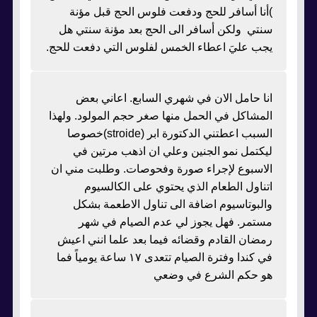
)أنا أسافر للحج ودفعت فلوس الحج قبل مؤنة
سنتي ولكن أسافر الى الحج بعد مؤنة سنتي هل
يجب عليَ اعطاء الخمس لفلوس التي دفعت للحج.
انا حامل الان في شهري السابع. اعاني بعض
المشاكل في الحمل منها صغر حجم المولود. ولهذا
السبب اعطتني الدكتورة ابر (stroide)خصوصا
ليكتمل نمو الجنين وعلي ان اذهب مرتين في
الاسبوع لإجراء صورة وفحوصات. وطلبت مني ان
اتناول الطعام الذي يحتوي على الكالسيوم
والبوتاسيوم اضافة الى تناول الاطعمة بشكل
مستمر. فهل يجوز لي عدم الصيام في شهر
رمضان القادم وقضائه فيما بعد علما انني اعيش
في كندا وفترة الصيام تتعدى ١٧ ساعة يومياً فما
هو حكم الشرع في وضعي