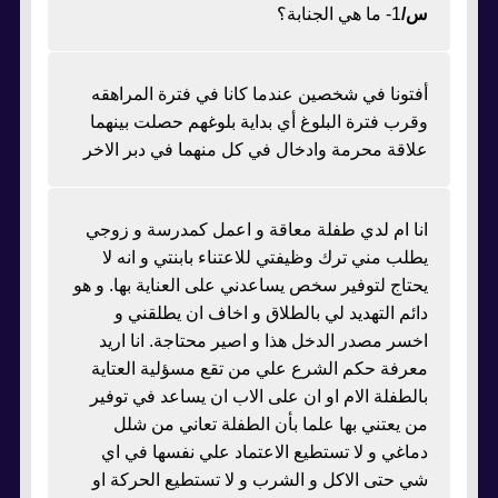
س/
1- ما هي الجنابة؟
أفتونا في شخصين عندما كانا في فترة المراهقه
وقرب فترة البلوغ أي بداية بلوغهم حصلت بينهما
علاقة محرمة وادخال في كل منهما في دبر الاخر
انا ام لدي طفلة معاقة و اعمل كمدرسة و زوجي
يطلب مني ترك وظيفتي للاعتناء بابنتي و انه لا
يحتاج لتوفير سخص يساعدني على العناية بها. و هو
دائم التهديد لي بالطلاق و اخاف ان يطلقني و
اخسر مصدر الدخل هذا و اصير محتاجة. انا اريد
معرفة حكم الشرع علي من تقع مسؤلية العتاية
بالطفلة الام او ان على الاب ان يساعد في توفير
من يعتني بها علما بأن الطفلة تعاني من شلل
دماغي و لا تستطيع الاعتماد علي نفسها في اي
شي حتى الاكل و الشرب و لا تستطيع الحركة او