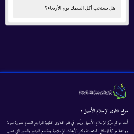
هل يستحب أكل السمك يوم الأربعاء؟
موقع فتاوى الإسلام الأصيل :
أحد مواقع مركز الإسلام الأصيل ويُعنى في نشر الفتاوى الفقهية للمراجع العظام بصورة مبوبة
وواضحة مواكباً للمسائل المستحدثة ونشر الأبحاث الإسلامية ومقاطع الفيديو والصور التى تصب