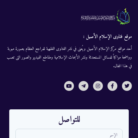
موقع فتاوى الإسلام الأصيل :
أحد مواقع مركز الإسلام الأصيل ويُعنى في نشر الفتاوى الفقهية للمراجع العظام بصورة مبوبة
وواضحة مواكباً للمسائل المستحدثة ونشر الأبحاث الإسلامية ومقاطع الفيديو والصور التى تصب
في هذا المجال.
للتواصل