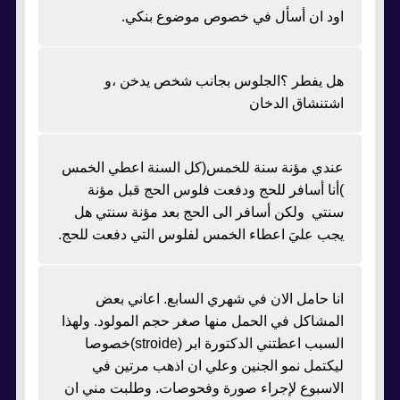
اود ان أسأل في خصوص موضوع بنكي.
هل يفطر ؟الجلوس بجانب شخص يدخن ،و
اشتنشاق الدخان
عندي مؤنة سنة للخمس(كل السنة اعطي الخمس
)أنا أسافر للحج ودفعت فلوس الحج قبل مؤنة
سنتي ولكن أسافر الى الحج بعد مؤنة سنتي هل
يجب عليَ اعطاء الخمس لفلوس التي دفعت للحج.
انا حامل الان في شهري السابع. اعاني بعض
المشاكل في الحمل منها صغر حجم المولود. ولهذا
السبب اعطتني الدكتورة ابر (stroide)خصوصا
ليكتمل نمو الجنين وعلي ان اذهب مرتين في
الاسبوع لإجراء صورة وفحوصات. وطلبت مني ان