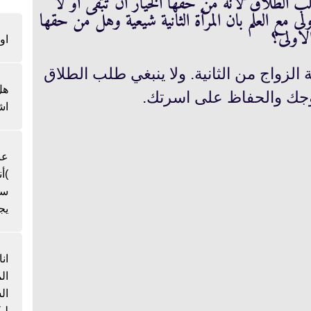
الطلاق لانه من حقها الخيار ان تبقى او لا
ع العلم بان المرأة الثانية شيعية وهل من حقها
اولى؟
او
لزواج من الثانية. ولا ينبغي طلب الطلاق
هل
وجك والحفاظ على اسرتك.
اش
عن
)أ
سن
يج
ان
ال
لي