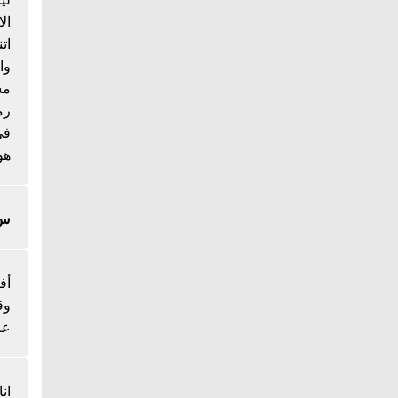
ال
ات
وا
مس
رم
هو
س/
أف
وق
عل
ان