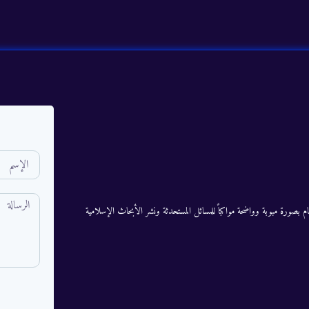
م بصورة مبوبة وواضحة مواكباً للمسائل المستحدثة ونشر الأبحاث الإسلامية