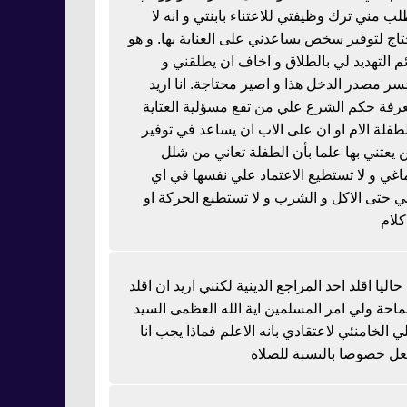
لب مني ترك وظيفتي للاعتناء بابنتي و انه لا
تاج لتوفير سخص يساعدني على العناية بها. و هو
ئم التهديد لي بالطلاق و اخاف ان يطلقني و
سر مصدر الدخل هذا و اصير محتاجة. انا اريد
رفة حكم الشرع علي من تقع مسؤلية العتاية
لطفلة الام او ان على الاب ان يساعد في توفير
 يعتني بها علما بأن الطفلة تعاني من شلل
اغي و لا تستطيع الاعتماد علي نفسها في اي
 حتى الاكل و الشرب و لا تستطيع الحركة او
كلام
 حاليا اقلد احد المراجع الدينية لكنني اريد ان اقلد
احة ولي امر المسلمين اية الله العظمى السيد
ي الخامنئي لاعتقادي بانه الاعلم فماذا يجب انا
عل خصوصا بالنسبة للصلاة