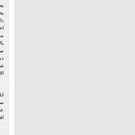
يط
يح
دا
اخ
مع
با
من
دم
شي
الا
انا
سم
عل
اف