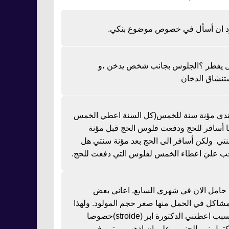
د ان أسأل في خصوص موضوع بنكي.
 يفطر ؟الجلوس بجانب شخص يدخن ،و
تنشاق الدخان
دي مؤنة سنة للخمس(كل السنة اعطي الخمس
نا أسافر للحج ودفعت فلوس الحج قبل مؤنة
تي ولكن أسافر الى الحج بعد مؤنة سنتي هل
ب عليَ اعطاء الخمس لفلوس التي دفعت للحج.
ا حامل الان في شهري السابع. اعاني بعض
مشاكل في الحمل منها صغر حجم المولود. ولهذا
السبب اعطتني الدكتورة ابر (stroide)خصوصا
كتمل نمو الجنين وعلي ان اذهب مرتين في