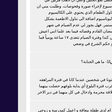
اسبوع لإجراء صورة وفحوصات. وطلبت مني ان
ناول الطعام الذي يحتوي على الكالسيوم
لبوتاسيوم اضافة الى تناول الاطعمة بشكل
تمر. فهل يجوز لي عدم الصيام في شهر
ضان القادم وقضائه فيما بعد علما انني اعيش
في كندا وفترة الصيام تتعدى ١٧ ساعة يومياً فما
 حكم الشرع في وضعي
1- ما هي الجنابة؟
تونا في شخصين عندما كانا في فترة المراهقه
رب فترة البلوغ أي بداية بلوغهم حصلت بينهما
اقة محرمة وادخال في كل منهما في دبر الاخر
ا ام لدي طفلة معاقة و اعمل كمدرسة و زوجي