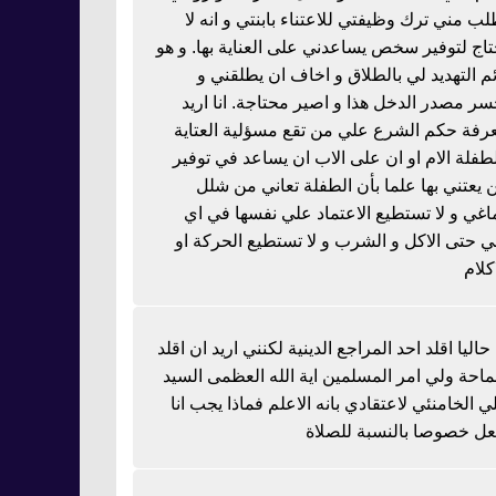
لب مني ترك وظيفتي للاعتناء بابنتي و انه لا
تاج لتوفير سخص يساعدني على العناية بها. و هو
ئم التهديد لي بالطلاق و اخاف ان يطلقني و
سر مصدر الدخل هذا و اصير محتاجة. انا اريد
رفة حكم الشرع علي من تقع مسؤلية العتاية
لطفلة الام او ان على الاب ان يساعد في توفير
 يعتني بها علما بأن الطفلة تعاني من شلل
اغي و لا تستطيع الاعتماد علي نفسها في اي
 حتى الاكل و الشرب و لا تستطيع الحركة او
كلام
 حاليا اقلد احد المراجع الدينية لكنني اريد ان اقلد
احة ولي امر المسلمين اية الله العظمى السيد
ي الخامنئي لاعتقادي بانه الاعلم فماذا يجب انا
عل خصوصا بالنسبة للصلاة