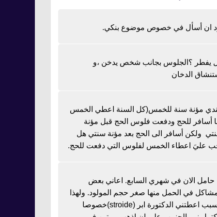
د ان أسأل في خصوص موضوع بنكي.
 يفطر ؟الجلوس بجانب شخص يدخن ،و
تنشاق الدخان
دي مؤنة سنة للخمس(كل السنة اعطي الخمس
نا أسافر للحج ودفعت فلوس الحج قبل مؤنة
تي ولكن أسافر الى الحج بعد مؤنة سنتي هل
ب عليَ اعطاء الخمس لفلوس التي دفعت للحج.
ا حامل الان في شهري السابع. اعاني بعض
مشاكل في الحمل منها صغر حجم المولود. ولهذا
السبب اعطتني الدكتورة ابر (stroide)خصوصا
كتمل نمو الجنين وعلي ان اذهب مرتين في