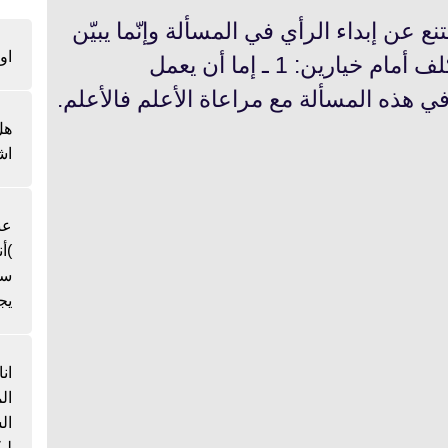
نع عن إبداء الرأي في المسألة وإنّما يبيّن
او
طريقة الاحتياط للمكلف، ويكون المكلف أمام خيارين: 1 ـ إما أن يعمل
هل
اش
عن
)أ
سن
يج
ان
ال
لي