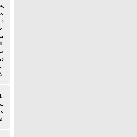
يط
يح
دا
اخ
مع
با
من
دم
شي
الا
انا
سم
عل
اف