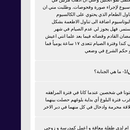
اسبوع لإجراء صورة وفحوصات. وطلبت مني ان
ناول الطعام الذي يحتوي على الكالسيوم
لبوتاسيوم اضافة الى تناول الاطعمة بشكل
تمر. فهل يجوز لي عدم الصيام في شهر
ضان القادم وقضائه فيما بعد علما انني اعيش
في كندا وفترة الصيام تتعدى ١٧ ساعة يومياً فما
 حكم الشرع في وضعي
1- ما هي الجنابة؟
تونا في شخصين عندما كانا في فترة المراهقه
رب فترة البلوغ أي بداية بلوغهم حصلت بينهما
اقة محرمة وادخال في كل منهما في دبر الاخر
ا ام لدي طفلة معاقة و اعمل كمدرسة و زوجي