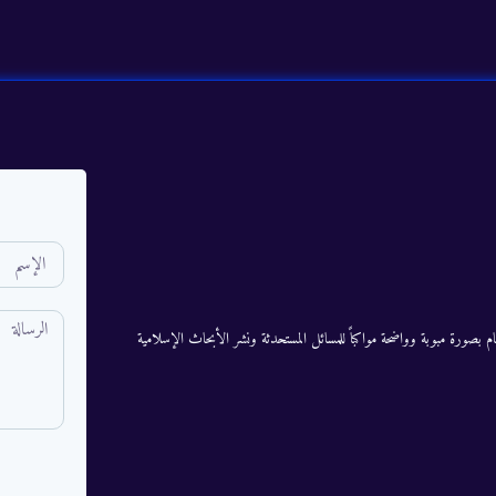
م بصورة مبوبة وواضحة مواكباً للمسائل المستحدثة ونشر الأبحاث الإسلامية