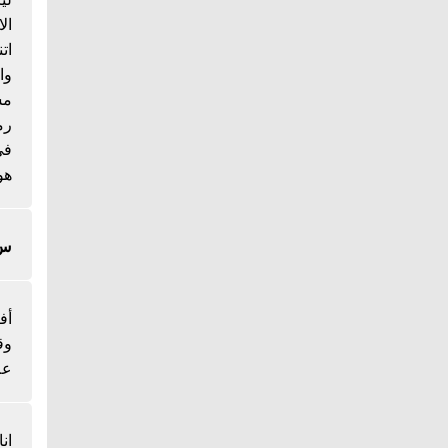
ال
ات
وا
مس
رم
هو
س/
أف
وق
عل
ان