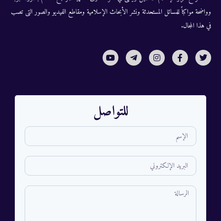
وواضحة مواكباً للمسائل المستحدثة ونشر الأبحاث الإسلامية ومقاطع الفيديو والصور التى تصب
في هذا المجال.
للتواصل