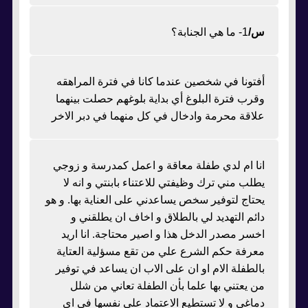
س/
1- ما هي الجنابة؟
أفتونا في شخصين عندما كانا في فترة المراهقه
وقرب فترة البلوغ أي بداية بلوغهم حصلت بينهما
علاقة محرمة وادخال في كل منهما في دبر الاخر
انا ام لدي طفلة معاقة و اعمل كمدرسة و زوجي
يطلب مني ترك وظيفتي للاعتناء بابنتي و انه لا
يحتاج لتوفير سخص يساعدني على العناية بها. و هو
دائم التهديد لي بالطلاق و اخاف ان يطلقني و
اخسر مصدر الدخل هذا و اصير محتاجة. انا اريد
معرفة حكم الشرع علي من تقع مسؤلية العتاية
بالطفلة الام او ان على الاب ان يساعد في توفير
من يعتني بها علما بأن الطفلة تعاني من شلل
دماغي و لا تستطيع الاعتماد علي نفسها في اي