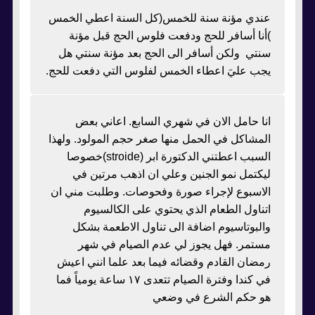
عندي مؤنة سنة للخمس(كل السنة اعطي الخمس
)أنا أسافر للحج ودفعت فلوس الحج قبل مؤنة
سنتي ولكن أسافر الى الحج بعد مؤنة سنتي هل
يجب عليَ اعطاء الخمس لفلوس التي دفعت للحج.
انا حامل الان في شهري السابع. اعاني بعض
المشاكل في الحمل منها صغر حجم المولود. ولهذا
السبب اعطتني الدكتورة ابر (stroide)خصوصا
ليكتمل نمو الجنين وعلي ان اذهب مرتين في
الاسبوع لإجراء صورة وفحوصات. وطلبت مني ان
اتناول الطعام الذي يحتوي على الكالسيوم
والبوتاسيوم اضافة الى تناول الاطعمة بشكل
مستمر. فهل يجوز لي عدم الصيام في شهر
رمضان القادم وقضائه فيما بعد علما انني اعيش
في كندا وفترة الصيام تتعدى ١٧ ساعة يومياً فما
هو حكم الشرع في وضعي