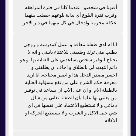
أفتونا في شخصين عندما كانا في فترة المراهقه
وقرب فترة البلوغ أي بداية بلوغهم حصلت بينهما
علاقة محرمة وادخال في كل منهما في دبر الاخر
انا ام لدي طفلة معاقة و اعمل كمدرسة و زوجي
يطلب مني ترك وظيفتي للاعتناء بابنتي و انه لا
يحتاج لتوفير سخص يساعدني على العناية بها. و هو
دائم التهديد لي بالطلاق و اخاف ان يطلقني و
اخسر مصدر الدخل هذا و اصير محتاجة. انا اريد
معرفة حكم الشرع علي من تقع مسؤلية العتاية
بالطفلة الام او ان على الاب ان يساعد في توفير
من يعتني بها علما بأن الطفلة تعاني من شلل
دماغي و لا تستطيع الاعتماد علي نفسها في اي
شي حتى الاكل و الشرب و لا تستطيع الحركة او
الاكلام