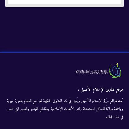
موقع فتاوى الإسلام الأصيل :
أحد مواقع مركز الإسلام الأصيل ويُعنى في نشر الفتاوى الفقهية للمراجع العظام بصورة مبوبة
وواضحة مواكباً للمسائل المستحدثة ونشر الأبحاث الإسلامية ومقاطع الفيديو والصور التى تصب
في هذا المجال.