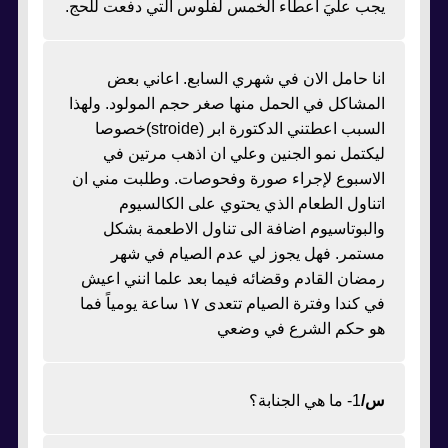
يجب عليَ اعطاء الخمس لفلوس التي دفعت للحج.
انا حامل الان في شهري السابع. اعاني بعض
المشاكل في الحمل منها صغر حجم المولود. ولهذا
السبب اعطتني الدكتورة ابر (stroide)خصوصا
ليكتمل نمو الجنين وعلي ان اذهب مرتين في
الاسبوع لإجراء صورة وفحوصات. وطلبت مني ان
اتناول الطعام الذي يحتوي على الكالسيوم
والبوتاسيوم اضافة الى تناول الاطعمة بشكل
مستمر. فهل يجوز لي عدم الصيام في شهر
رمضان القادم وقضائه فيما بعد علما انني اعيش
في كندا وفترة الصيام تتعدى ١٧ ساعة يومياً فما
هو حكم الشرع في وضعي
س/
1- ما هي الجنابة؟