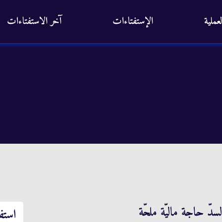
عملية
الإستفتاءات
آخر الاستفتاءات
سدّ حاجة ماليّة ملحّة
استف