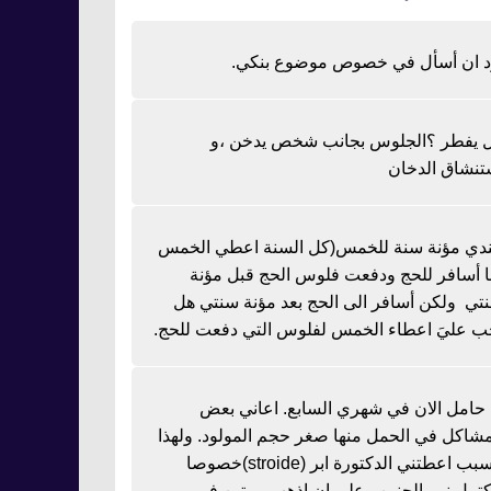
د ان أسأل في خصوص موضوع بنكي.
 يفطر ؟الجلوس بجانب شخص يدخن ،و
تنشاق الدخان
دي مؤنة سنة للخمس(كل السنة اعطي الخمس
نا أسافر للحج ودفعت فلوس الحج قبل مؤنة
تي ولكن أسافر الى الحج بعد مؤنة سنتي هل
ب عليَ اعطاء الخمس لفلوس التي دفعت للحج.
ا حامل الان في شهري السابع. اعاني بعض
مشاكل في الحمل منها صغر حجم المولود. ولهذا
السبب اعطتني الدكتورة ابر (stroide)خصوصا
كتمل نمو الجنين وعلي ان اذهب مرتين في