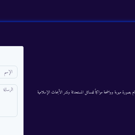
م بصورة مبوبة وواضحة مواكباً للمسائل المستحدثة ونشر الأبحاث الإسلامية