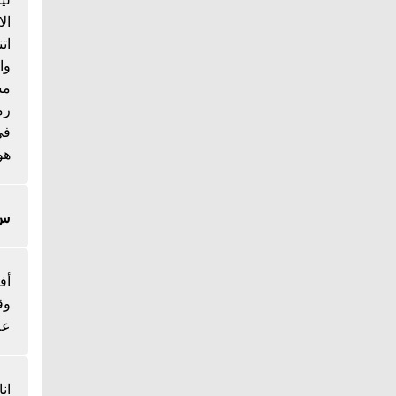
ال
ات
وا
مس
رم
هو
س/
أف
وق
عل
ان