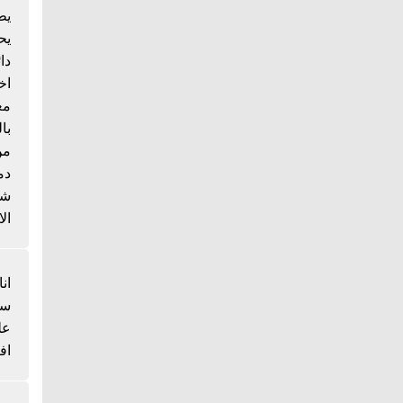
يط
يح
دا
اخ
مع
با
من
دم
شي
الا
انا
سم
عل
اف