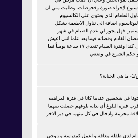
اسبوع لإجراء صورة وفحوصات. وطلبت مني ان
ناول الطعام الذي يحتوي على الكالسيوم
لبوتاسيوم اضافة الى تناول الاطعمة بشكل
تمر. فهل يجوز لي عدم الصيام في شهر
ضان القادم وقضائه فيما بعد علما انني اعيش
في كندا وفترة الصيام تتعدى ١٧ ساعة يومياً فما
 حكم الشرع في وضعي
1- ما هي الجنابة؟
تونا في شخصين عندما كانا في فترة المراهقه
رب فترة البلوغ أي بداية بلوغهم حصلت بينهما
اقة محرمة وادخال في كل منهما في دبر الاخر
ا ام لدي طفلة معاقة و اعمل كمدرسة و زوجي