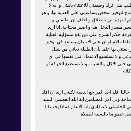
لب مني ترك وظيفتي للاعتناء بابنتي و انه لا
تاج لتوفير سخص يساعدني على العناية بها. و هو
ئم التهديد لي بالطلاق و اخاف ان يطلقني و
سر مصدر الدخل هذا و اصير محتاجة. انا اريد
رفة حكم الشرع علي من تقع مسؤلية العتاية
لطفلة الام او ان على الاب ان يساعد في توفير
 يعتني بها علما بأن الطفلة تعاني من شلل
اغي و لا تستطيع الاعتماد علي نفسها في اي
 حتى الاكل و الشرب و لا تستطيع الحركة او
كلام
 حاليا اقلد احد المراجع الدينية لكنني اريد ان اقلد
احة ولي امر المسلمين اية الله العظمى السيد
ي الخامنئي لاعتقادي بانه الاعلم فماذا يجب انا
عل خصوصا بالنسبة للصلاة