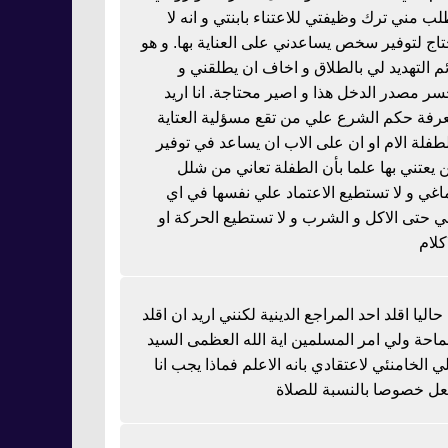
لب مني ترك وظيفتي للاعتناء بابنتي و انه لا
تاج لتوفير سخص يساعدني على العناية بها. و هو
ئم التهديد لي بالطلاق و اخاف ان يطلقني و
سر مصدر الدخل هذا و اصير محتاجة. انا اريد
رفة حكم الشرع علي من تقع مسؤلية العتاية
لطفلة الام او ان على الاب ان يساعد في توفير
 يعتني بها علما بأن الطفلة تعاني من شلل
اغي و لا تستطيع الاعتماد علي نفسها في اي
 حتى الاكل و الشرب و لا تستطيع الحركة او
كلام
 حاليا اقلد احد المراجع الدينية لكنني اريد ان اقلد
احة ولي امر المسلمين اية الله العظمى السيد
ي الخامنئي لاعتقادي بانه الاعلم فماذا يجب انا
عل خصوصا بالنسبة للصلاة