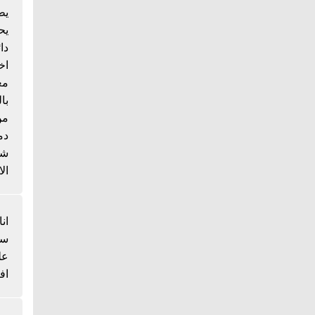
يط
يح
دا
اخ
مع
با
من
دم
شي
الا
انا
سم
عل
اف