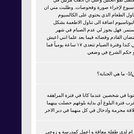
اسبوع لإجراء صورة وفحوصات. وطلبت مني ان
ناول الطعام الذي يحتوي على الكالسيوم
لبوتاسيوم اضافة الى تناول الاطعمة بشكل
تمر. فهل يجوز لي عدم الصيام في شهر
ضان القادم وقضائه فيما بعد علما انني اعيش
في كندا وفترة الصيام تتعدى ١٧ ساعة يومياً فما
 حكم الشرع في وضعي
1- ما هي الجنابة؟
تونا في شخصين عندما كانا في فترة المراهقه
رب فترة البلوغ أي بداية بلوغهم حصلت بينهما
اقة محرمة وادخال في كل منهما في دبر الاخر
ا ام لدي طفلة معاقة و اعمل كمدرسة و زوجي