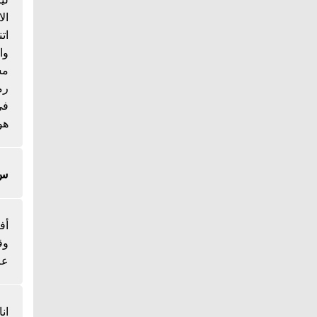
ال
ات
وا
مس
رم
هو
س/
أف
وق
عل
ان