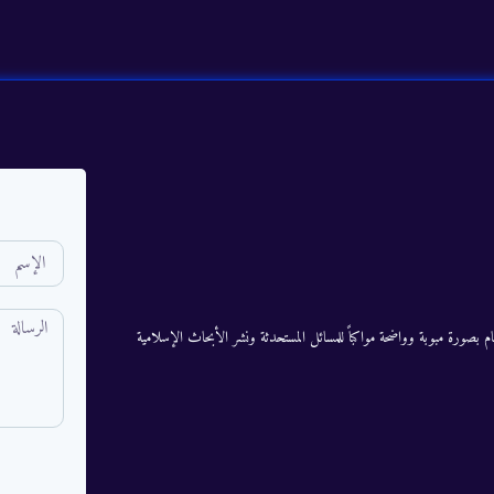
م بصورة مبوبة وواضحة مواكباً للمسائل المستحدثة ونشر الأبحاث الإسلامية