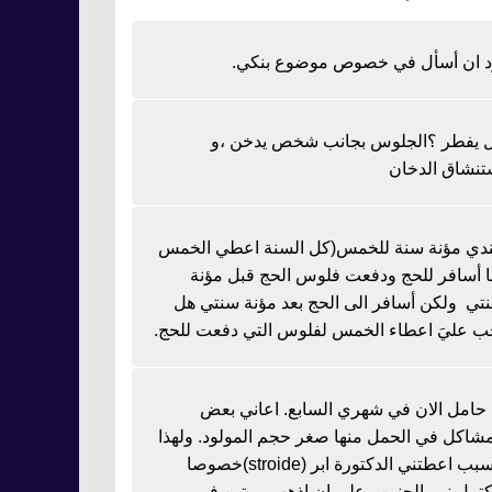
د ان أسأل في خصوص موضوع بنكي.
 يفطر ؟الجلوس بجانب شخص يدخن ،و
تنشاق الدخان
دي مؤنة سنة للخمس(كل السنة اعطي الخمس
نا أسافر للحج ودفعت فلوس الحج قبل مؤنة
تي ولكن أسافر الى الحج بعد مؤنة سنتي هل
ب عليَ اعطاء الخمس لفلوس التي دفعت للحج.
ا حامل الان في شهري السابع. اعاني بعض
مشاكل في الحمل منها صغر حجم المولود. ولهذا
السبب اعطتني الدكتورة ابر (stroide)خصوصا
كتمل نمو الجنين وعلي ان اذهب مرتين في