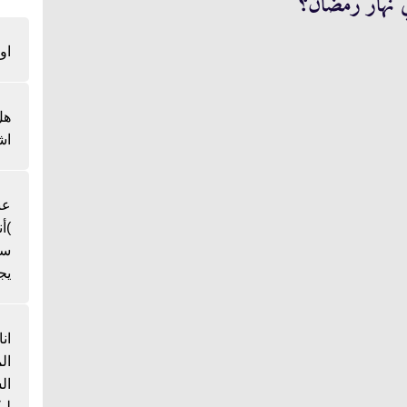
ي نهار رمضان؟
او
هل
اش
عن
)أ
سن
يج
ان
ال
لي