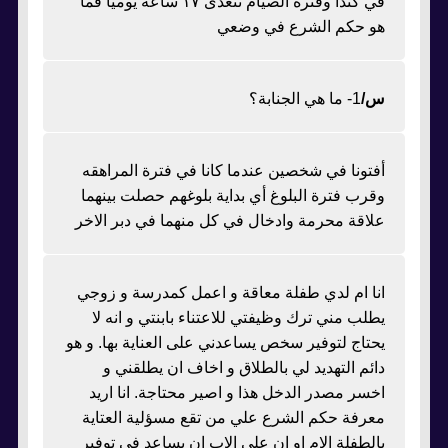
في كندا وفترة الصيام تتعدى ١٧ ساعة يومياً فما
هو حكم الشرع في وضعي
س/
1- ما هي الجنابة؟
أفتونا في شخصين عندما كانا في فترة المراهقه
وقرب فترة البلوغ أي بداية بلوغهم حصلت بينهما
علاقة محرمة وادخال في كل منهما في دبر الاخر
انا ام لدي طفلة معاقة و اعمل كمدرسة و زوجي
يطلب مني ترك وظيفتي للاعتناء بابنتي و انه لا
يحتاج لتوفير سخص يساعدني على العناية بها. و هو
دائم التهديد لي بالطلاق و اخاف ان يطلقني و
اخسر مصدر الدخل هذا و اصير محتاجة. انا اريد
معرفة حكم الشرع علي من تقع مسؤلية العتاية
بالطفلة الام او ان على الاب ان يساعد في توفير