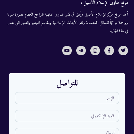
موقع فتاوى الإسلام الأصيل :
أحد مواقع مركز الإسلام الأصيل ويُعنى في نشر الفتاوى الفقهية للمراجع العظام بصورة مبوبة
وواضحة مواكباً للمسائل المستحدثة ونشر الأبحاث الإسلامية ومقاطع الفيديو والصور التى تصب
في هذا المجال.
للتواصل