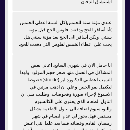
اشتنشاق الدخان
عندي مؤنة سنة للخمس(كل السنة اعطي الخمس
)أنا أسافر للحج ودفعت فلوس الحج قبل مؤنة
سنتي ولكن أسافر الى الحج بعد مؤنة سنتي هل
يجب عليَ اعطاء الخمس لفلوس التي دفعت للحج.
انا حامل الان في شهري السابع. اعاني بعض
المشاكل في الحمل منها صغر حجم المولود. ولهذا
السبب اعطتني الدكتورة ابر (stroide)خصوصا
ليكتمل نمو الجنين وعلي ان اذهب مرتين في
الاسبوع لإجراء صورة وفحوصات. وطلبت مني ان
اتناول الطعام الذي يحتوي على الكالسيوم
والبوتاسيوم اضافة الى تناول الاطعمة بشكل
مستمر. فهل يجوز لي عدم الصيام في شهر
رمضان القادم وقضائه فيما بعد علما انني اعيش